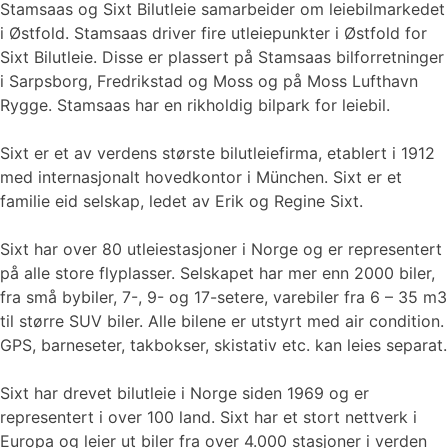
Stamsaas og Sixt Bilutleie samarbeider om leiebilmarkedet
i Østfold. Stamsaas driver fire utleiepunkter i Østfold for
Sixt Bilutleie. Disse er plassert på Stamsaas bilforretninger
i Sarpsborg, Fredrikstad og Moss og på Moss Lufthavn
Rygge. Stamsaas har en rikholdig bilpark for leiebil.
Sixt er et av verdens største bilutleiefirma, etablert i 1912
med internasjonalt hovedkontor i München. Sixt er et
familie eid selskap, ledet av Erik og Regine Sixt.
Sixt har over 80 utleiestasjoner i Norge og er representert
på alle store flyplasser. Selskapet har mer enn 2000 biler,
fra små bybiler, 7-, 9- og 17-setere, varebiler fra 6 – 35 m3
til større SUV biler. Alle bilene er utstyrt med air condition.
GPS, barneseter, takbokser, skistativ etc. kan leies separat.
Sixt har drevet bilutleie i Norge siden 1969 og er
representert i over 100 land. Sixt har et stort nettverk i
Europa og leier ut biler fra over 4.000 stasjoner i verden