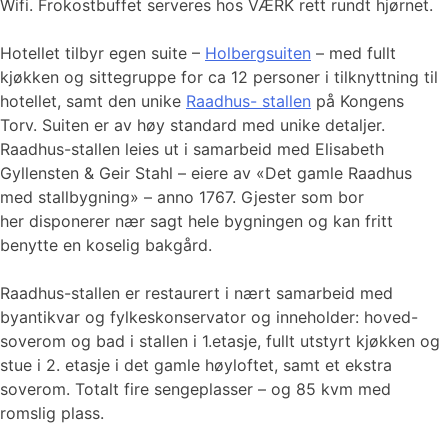
Wifi. Frokostbuffet serveres hos VÆRK rett rundt hjørnet.
Hotellet tilbyr egen suite –
Holbergsuiten
– med fullt
kjøkken og sittegruppe for ca 12 personer i tilknyttning til
hotellet, samt den unike
Raadhus- stallen
på Kongens
Torv. Suiten er av høy standard med unike detaljer.
Raadhus-stallen leies ut i samarbeid med Elisabeth
Gyllensten & Geir Stahl – eiere av «Det gamle Raadhus
med stallbygning» – anno 1767. Gjester som bor
her disponerer nær sagt hele bygningen og kan fritt
benytte en koselig bakgård.
Raadhus-stallen er restaurert i nært samarbeid med
byantikvar og fylkeskonservator og inneholder: hoved-
soverom og bad i stallen i 1.etasje, fullt utstyrt kjøkken og
stue i 2. etasje i det gamle høyloftet, samt et ekstra
soverom. Totalt fire sengeplasser – og 85 kvm med
romslig plass.