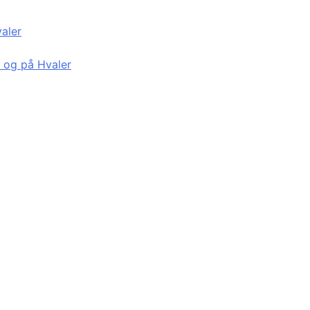
valer
d og på Hvaler