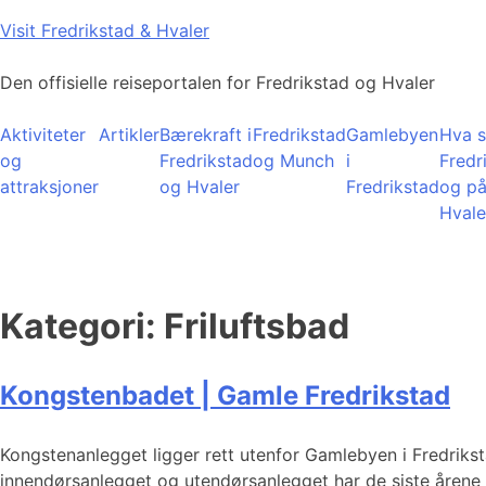
Skip
Visit Fredrikstad & Hvaler
to
content
Den offisielle reiseportalen for Fredrikstad og Hvaler
Aktiviteter
Artikler
Bærekraft i
Fredrikstad
Gamlebyen
Hva s
og
Fredrikstad
og Munch
i
Fredr
attraksjoner
og Hvaler
Fredrikstad
og p
Hvale
Kategori:
Friluftsbad
Kongstenbadet | Gamle Fredrikstad
Kongstenanlegget ligger rett utenfor Gamlebyen i Fredriks
innendørsanlegget og utendørsanlegget har de siste årene 