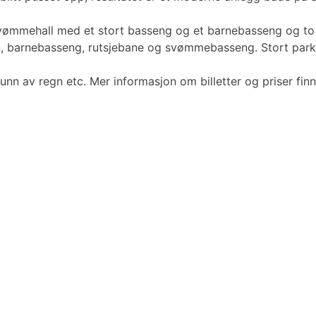
vømmehall med et stort basseng og et barnebasseng og to 
tårn, barnebasseng, rutsjebane og svømmebasseng. Stort par
runn av regn etc. Mer informasjon om billetter og priser f