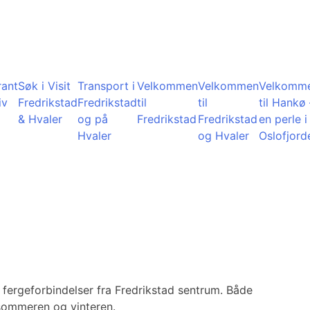
rant
Søk i Visit
Transport i
Velkommen
Velkommen
Velkomm
iv
Fredrikstad
Fredrikstad
til
til
til Hankø 
& Hvaler
og på
Fredrikstad
Fredrikstad
en perle i
Hvaler
og Hvaler
Oslofjord
 fergeforbindelser fra Fredrikstad sentrum. Både
 sommeren og vinteren.