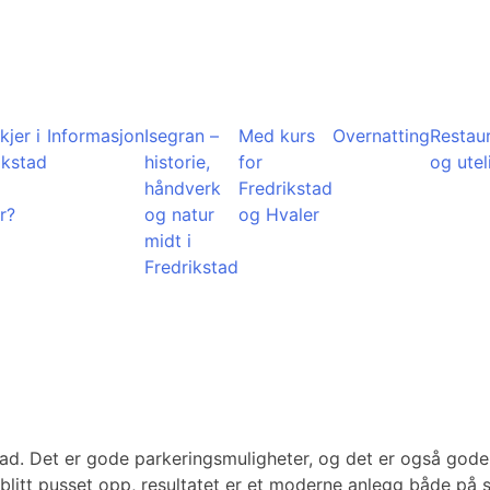
kjer i
Informasjon
Isegran –
Med kurs
Overnatting
Restau
ikstad
historie,
for
og utel
å
håndverk
Fredrikstad
r?
og natur
og Hvaler
midt i
Fredrikstad
tad. Det er gode parkeringsmuligheter, og det er også gode
blitt pusset opp, resultatet er et moderne anlegg både på