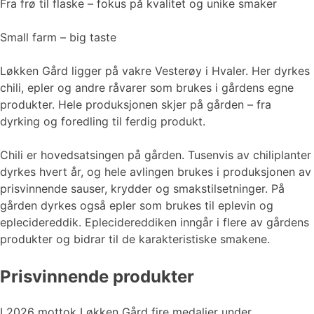
Fra frø til flaske – fokus på kvalitet og unike smaker
Small farm – big taste
Løkken Gård ligger på vakre Vesterøy i Hvaler. Her dyrkes
chili, epler og andre råvarer som brukes i gårdens egne
produkter. Hele produksjonen skjer på gården – fra
dyrking og foredling til ferdig produkt.
Chili er hovedsatsingen på gården. Tusenvis av chiliplanter
dyrkes hvert år, og hele avlingen brukes i produksjonen av
prisvinnende sauser, krydder og smakstilsetninger. På
gården dyrkes også epler som brukes til eplevin og
eplecidereddik. Eplecidereddiken inngår i flere av gårdens
produkter og bidrar til de karakteristiske smakene.
Prisvinnende produkter
I 2026 mottok Løkken Gård fire medaljer under