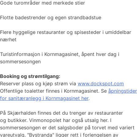
Gode turområder med merkede stier
Flotte badestrender og egen strandbadstue
Flere hyggelige restauranter og spisesteder i umiddelbar
nærhet
Turistinformasjon i Kornmagasinet, åpent hver dag i
sommersesongen
Booking og strømtilgang:
Reserver plass og kjøp strøm via
www.dockspot.com
Offentlige toaletter finnes i Kornmagasinet. Se
åpningstider
for sanitæranlegg i Kornmagasinet her
.
På Skjærhalden finnes det du trenger av restauranter
og butikker. Vinmonopolet har også utsalg her. I
sommersesongen er det salgsboder på torvet med variert
vareutvalg. "Bystranda" ligger rett i forlengelsen av