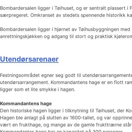
Bombardersalen ligger i Tøihuset, og er sentralt plassert i
særpregeret. Omkranset av stedets spennende historikk kan
Bombardersalen ligger i hjørnet av Tøihusbyggningen med in
anrettningskjøkken og adgang til stort og praktisk kjølero
Utendørsarenaer
Festningsområdet egner seg godt til utendørsarrangementer 
utendørsarrangement. Kommandantens hage er en flott ramme
ligger som et lite smykke i hagen.
Kommandantens hage
Den historiske hagen ligger i tilknytning til Tøihuset, der
Hagen ble anlagt på slutten av 1600-tallet, og var opprinne
vært en frukthage, og mange av de gamle frukttrærne står 
Kommandantes hage har en kapasitet på 300 personer.