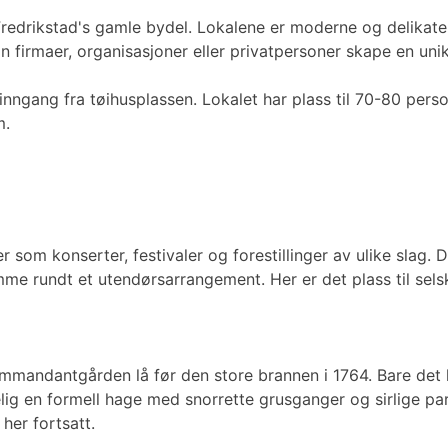
 Fredrikstad's gamle bydel. Lokalene er moderne og delikate
 firmaer, organisasjoner eller privatpersoner skape en uni
ngang fra tøihusplassen. Lokalet har plass til 70-80 person
m.
som konserter, festivaler og forestillinger av ulike slag.
 rundt et utendørsarrangement. Her er det plass til selska
 Kommandantgården lå før den store brannen i 1764. Bare det 
lig en formell hage med snorrette grusganger og sirlige part
her fortsatt.