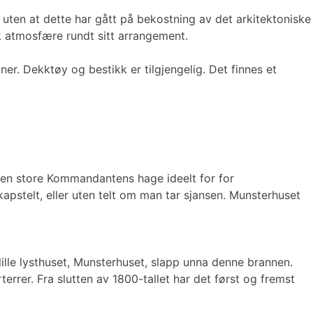
 uten at dette har gått på bekostning av det arkitektoniske
k atmosfære rundt sitt arrangement.
er. Dekktøy og bestikk er tilgjengelig. Det finnes et
 Den store Kommandantens hage ideelt for for
pstelt, eller uten telt om man tar sjansen. Munsterhuset
lille lysthuset, Munsterhuset, slapp unna denne brannen.
errer. Fra slutten av 1800-tallet har det først og fremst