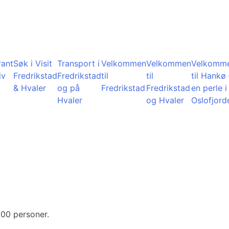
rant
Søk i Visit
Transport i
Velkommen
Velkommen
Velkomm
iv
Fredrikstad
Fredrikstad
til
til
til Hankø 
& Hvaler
og på
Fredrikstad
Fredrikstad
en perle i
Hvaler
og Hvaler
Oslofjord
200 personer.