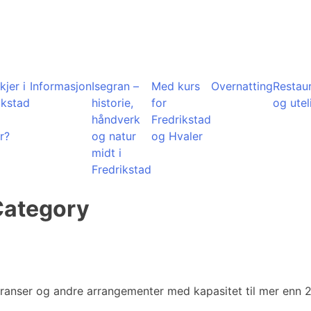
kjer i
Informasjon
Isegran –
Med kurs
Overnatting
Restau
ikstad
historie,
for
og utel
å
håndverk
Fredrikstad
r?
og natur
og Hvaler
midt i
Fredrikstad
Category
feranser og andre arrangementer med kapasitet til mer enn 