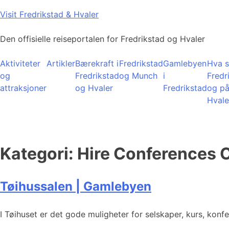
Skip
Visit Fredrikstad & Hvaler
to
content
Den offisielle reiseportalen for Fredrikstad og Hvaler
Aktiviteter
Artikler
Bærekraft i
Fredrikstad
Gamlebyen
Hva s
og
Fredrikstad
og Munch
i
Fredr
attraksjoner
og Hvaler
Fredrikstad
og p
Hvale
Kategori:
Hire Conferences 
Tøihussalen | Gamlebyen
I Tøihuset er det gode muligheter for selskaper, kurs, kon