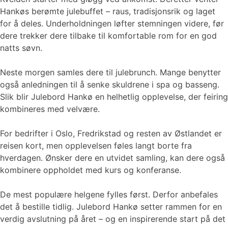
Hankøs berømte julebuffet – raus, tradisjonsrik og laget
for å deles. Underholdningen løfter stemningen videre, før
dere trekker dere tilbake til komfortable rom for en god
natts søvn.
Neste morgen samles dere til julebrunch. Mange benytter
også anledningen til å senke skuldrene i spa og basseng.
Slik blir Julebord Hankø en helhetlig opplevelse, der feiring
kombineres med velvære.
For bedrifter i Oslo, Fredrikstad og resten av Østlandet er
reisen kort, men opplevelsen føles langt borte fra
hverdagen. Ønsker dere en utvidet samling, kan dere også
kombinere oppholdet med kurs og konferanse.
De mest populære helgene fylles først. Derfor anbefales
det å bestille tidlig. Julebord Hankø setter rammen for en
verdig avslutning på året – og en inspirerende start på det