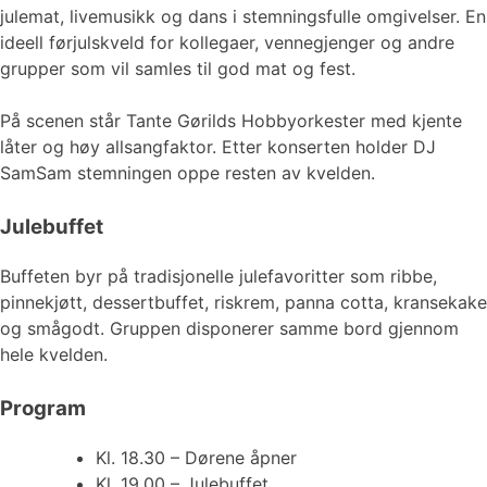
julemat, livemusikk og dans i stemningsfulle omgivelser. En
ideell førjulskveld for kollegaer, vennegjenger og andre
grupper som vil samles til god mat og fest.
På scenen står Tante Gørilds Hobbyorkester med kjente
låter og høy allsangfaktor. Etter konserten holder DJ
SamSam stemningen oppe resten av kvelden.
Julebuffet
Buffeten byr på tradisjonelle julefavoritter som ribbe,
pinnekjøtt, dessertbuffet, riskrem, panna cotta, kransekake
og smågodt. Gruppen disponerer samme bord gjennom
hele kvelden.
Program
Kl. 18.30 – Dørene åpner
Kl. 19.00 – Julebuffet