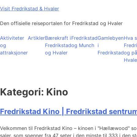
Skip
Visit Fredrikstad & Hvaler
to
content
Den offisielle reiseportalen for Fredrikstad og Hvaler
Aktiviteter
Artikler
Bærekraft i
Fredrikstad
Gamlebyen
Hva s
og
Fredrikstad
og Munch
i
Fredr
attraksjoner
og Hvaler
Fredrikstad
og p
Hvale
Kategori:
Kino
Fredrikstad Kino | Fredrikstad sentru
Velkommen til Fredrikstad Kino – kinoen i "Hællæwood" som 
saler, som spenner fra 47 seter i den minste til 333 i den st