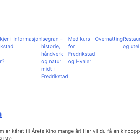
kjer i
Informasjon
Isegran –
Med kurs
Overnatting
Restau
ikstad
historie,
for
og utel
å
håndverk
Fredrikstad
r?
og natur
og Hvaler
midt i
Fredrikstad
m
er kåret til Årets Kino mange år! Her vil du få en kinooppl
ørste.