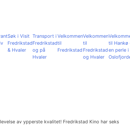
rant
Søk i Visit
Transport i
Velkommen
Velkommen
Velkomm
iv
Fredrikstad
Fredrikstad
til
til
til Hankø 
& Hvaler
og på
Fredrikstad
Fredrikstad
en perle i
Hvaler
og Hvaler
Oslofjord
evelse av ypperste kvalitet! Fredrikstad Kino har seks