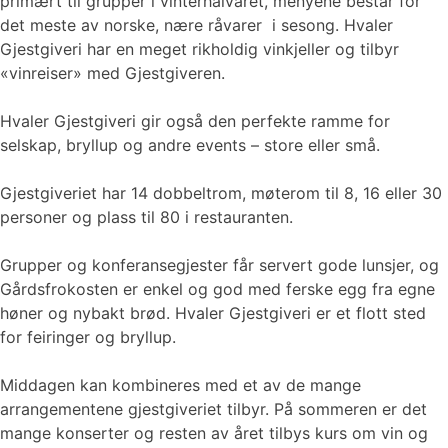
primært til grupper i vinterhalvåret, menyene består for
det meste av norske, nære råvarer i sesong. Hvaler
Gjestgiveri har en meget rikholdig vinkjeller og tilbyr
«vinreiser» med Gjestgiveren.
Hvaler Gjestgiveri gir også den perfekte ramme for
selskap, bryllup og andre events – store eller små.
Gjestgiveriet har 14 dobbeltrom, møterom til 8, 16 eller 30
personer og plass til 80 i restauranten.
Grupper og konferansegjester får servert gode lunsjer, og
Gårdsfrokosten er enkel og god med ferske egg fra egne
høner og nybakt brød. Hvaler Gjestgiveri er et flott sted
for feiringer og bryllup.
Middagen kan kombineres med et av de mange
arrangementene gjestgiveriet tilbyr. På sommeren er det
mange konserter og resten av året tilbys kurs om vin og