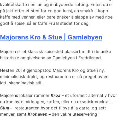
kvalitetskaffe i en lun og innbydende setting. Enten du er
på jakt etter et sted for en god lunsj, en smakfull kopp
kaffe med venner, eller bare ønsker å slappe av med noe
godt å spise, så er Cafe Fru B stedet for deg.
Majorens Kro & Stue | Gamlebyen
Majoren er et klassisk spisested plassert midt i de unike
historiske omgivelsene av Gamlebyen i Fredrikstad.
Høsten 2019 gjenoppstod Majorens Kro og Stue i ny,
minimalistisk drakt, og restauranten er nå preget av en
lett, skandinavisk stil.
Majorens lokaler rommer
Kroa
– et uformelt alternativ hvor
du kan nyte middagen, kaffen, eller en eksotisk cocktail,
Stua –
​​​​​​ restauranten hvor det tilbys á la carte, og sett-
menyer, samt
Krohaven –
den vakre uteservering i