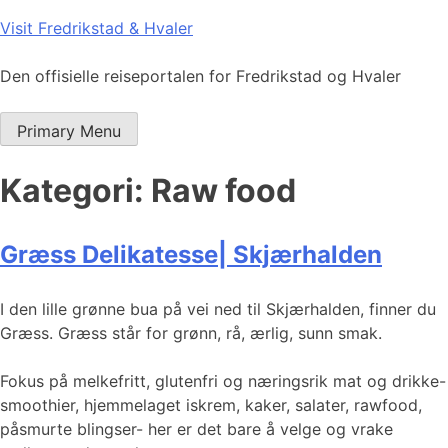
Skip
Visit Fredrikstad & Hvaler
to
content
Den offisielle reiseportalen for Fredrikstad og Hvaler
Primary Menu
Kategori:
Raw food
Græss Delikatesse| Skjærhalden
I den lille grønne bua på vei ned til Skjærhalden, finner du
Græss. Græss står for grønn, rå, ærlig, sunn smak.
Fokus på melkefritt, glutenfri og næringsrik mat og drikke-
smoothier, hjemmelaget iskrem, kaker, salater, rawfood,
påsmurte blingser- her er det bare å velge og vrake