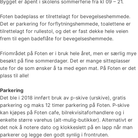
Bygget er åpent i skolens sommerferie fra kl 09 – 21.
Foten badeplass er tilrettelagt for bevegelseshemmede.
Det er parkering for forflytningshemmede, toalettene er
tilrettelagt for rullestol, og det er fast dekke hele veien
frem til egen badeflåte for bevegelseshemmede.
Friområdet på Foten er i bruk hele året, men er særlig mye
besøkt på fine sommerdager. Det er mange sitteplasser
ute for de som ønsker å ta med egen mat. På Foten er det
plass til alle!
Parkering
Det ble i 2018 innført bruk av p-skive (urskive), gratis
parkering og maks 12 timer parkering på Foten. P-skive
kan kjøpes på Foten cafe, bilrekvisitaforhandlere og i
enkelte større varehus (alt-mulig-butikker). Alternativt er
det nok å notere dato og klokkeslett på en lapp når man
parkerer og legge den godt synlig i frontruten.