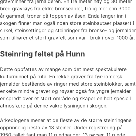
gravminner fra jernalderen. En tre meter høy og 30 meter
bred gravrøys fra eldre bronsealder, trolig mer enn 3000
år gammel, troner på toppen av åsen. Enda lenger inn i
skogen finner man også noen store steinbautaer plassert i
sirkel, steinsettinger og steinringer fra bronse- og jernalder
som tilhører et stort gravfelt som var i bruk i over 1000 år.
Steinring feltet på Hunn
Dette oppfattes av mange som det mest spektakulære
kulturminnet på ruta. En rekke graver fra før-romersk
jernalder bestående av ringer med store steinblokker, samt
enkelte mindre graver og røyser også fra yngre jernalder
er spredt over et stort område og skaper en helt spesiell
atmosfære på denne vakre lysningen i skogen.
Arkeologene mener at de fleste av de større steinringene
opprinnelig besto av 13 steiner. Under registrering på
1950-tallet fant man 11 rundhauger, 13 røyser, 11 runde