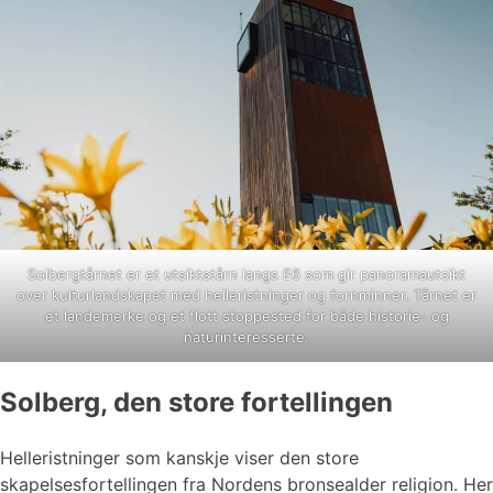
Solbergtårnet er et utsiktstårn langs E6 som gir panoramautsikt
over kulturlandskapet med helleristninger og fornminner. Tårnet er
et landemerke og et flott stoppested for både historie- og
naturinteresserte.
Solberg, den store fortellingen
Helleristninger som kanskje viser den store
skapelsesfortellingen fra Nordens bronsealder religion. Her