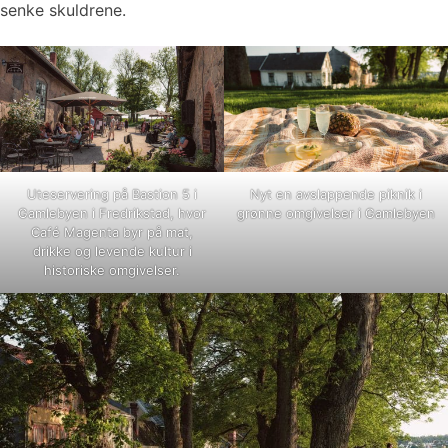
senke skuldrene.
Uteservering på Bastion 5 i
Nyt en avslappende piknik i
Gamlebyen i Fredrikstad, hvor
grønne omgivelser i Gamlebyen
Café Magenta byr på mat,
drikke og levende kultur i
historiske omgivelser.