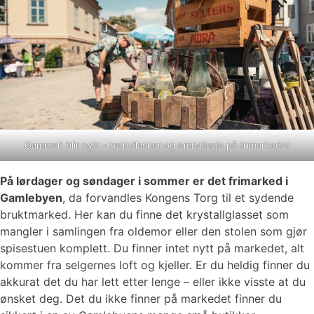
Gammelt blir nytt – retroflasker og emballasje på frimarkedet
På lørdager og søndager i sommer er det frimarked i
Gamlebyen
, da forvandles Kongens Torg til et sydende
bruktmarked. Her kan du finne det krystallglasset som
mangler i samlingen fra oldemor eller den stolen som gjør
spisestuen komplett. Du finner intet nytt på markedet, alt
kommer fra selgernes loft og kjeller. Er du heldig finner du
akkurat det du har lett etter lenge – eller ikke visste at du
ønsket deg. Det du ikke finner på markedet finner du