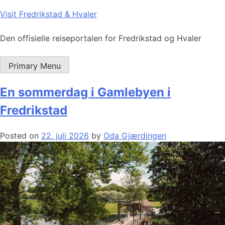
Skip
Visit Fredrikstad & Hvaler
to
content
Den offisielle reiseportalen for Fredrikstad og Hvaler
Primary Menu
En sommerdag i Gamlebyen i
Fredrikstad
Posted on
22. juli 2026
by
Oda Gjærdingen