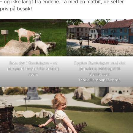
– og ikke langt fra endene. Ta med en matbit, de setter
pris på besøk!
Søte dyr i Gamlebyen – et
Opplev Gamlebyen med det
populært innslag for små og
populære minitoget til
store
Gamlebyen
Modelljernbanesenter.