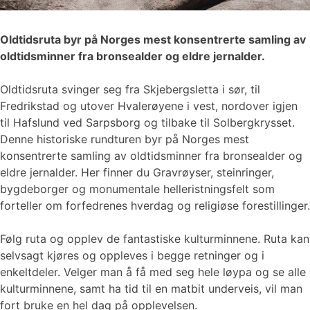
Oldtidsruta byr på Norges mest konsentrerte samling av
oldtidsminner fra bronsealder og eldre jernalder.
Oldtidsruta svinger seg fra Skjebergsletta i sør, til
Fredrikstad og utover Hvalerøyene i vest, nordover igjen
til Hafslund ved Sarpsborg og tilbake til Solbergkrysset.
Denne historiske rundturen byr på Norges mest
konsentrerte samling av oldtidsminner fra bronsealder og
eldre jernalder. Her finner du Gravrøyser, steinringer,
bygdeborger og monumentale helleristningsfelt som
forteller om forfedrenes hverdag og religiøse forestillinger.
Følg ruta og opplev de fantastiske kulturminnene. Ruta kan
selvsagt kjøres og oppleves i begge retninger og i
enkeltdeler. Velger man å få med seg hele løypa og se alle
kulturminnene, samt ha tid til en matbit underveis, vil man
fort bruke en hel dag på opplevelsen.