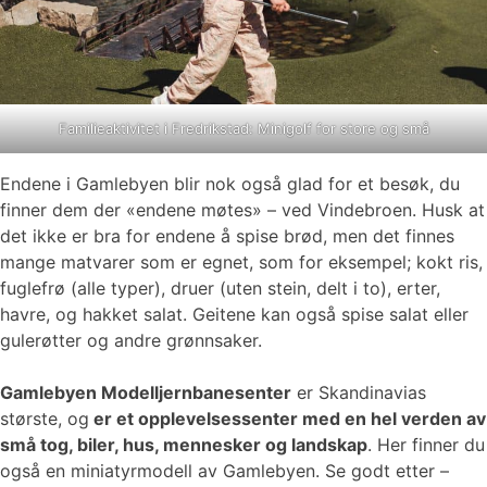
Familieaktivitet i Fredrikstad: Minigolf for store og små
Endene i Gamlebyen blir nok også glad for et besøk, du
finner dem der «endene møtes» – ved Vindebroen. Husk at
det ikke er bra for endene å spise brød, men det finnes
mange matvarer som er egnet, som for eksempel; kokt ris,
fuglefrø (alle typer), druer (uten stein, delt i to), erter,
havre, og hakket salat. Geitene kan også spise salat eller
gulerøtter og andre grønnsaker.
Gamlebyen Modelljernbanesenter
er Skandinavias
største, og
er et opplevelsessenter med en hel verden av
små tog, biler, hus, mennesker og landskap
. Her finner du
også en miniatyrmodell av Gamlebyen. Se godt etter –