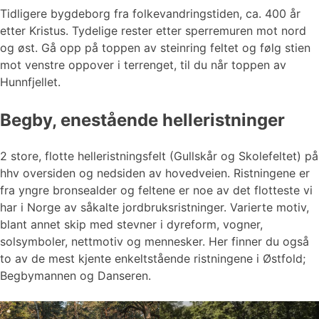
Tidligere bygdeborg fra folkevandringstiden, ca. 400 år
etter Kristus. Tydelige rester etter sperremuren mot nord
og øst. Gå opp på toppen av steinring feltet og følg stien
mot venstre oppover i terrenget, til du når toppen av
Hunnfjellet.
Begby, enestående helleristninger
2 store, flotte helleristningsfelt (Gullskår og Skolefeltet) på
hhv oversiden og nedsiden av hovedveien. Ristningene er
fra yngre bronsealder og feltene er noe av det flotteste vi
har i Norge av såkalte jordbruksristninger. Varierte motiv,
blant annet skip med stevner i dyreform, vogner,
solsymboler, nettmotiv og mennesker. Her finner du også
to av de mest kjente enkeltstående ristningene i Østfold;
Begbymannen og Danseren.