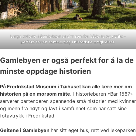
Langs vollene i Gamlebyen er det rom for både ro og utsikt –
perfekt for en sommerdag i historiske omgivelser.
Gamlebyen er også perfekt for å la de
minste oppdage historien
På Fredrikstad Museum i Tøihuset kan alle lære mer om
historien på en morsom måte.
I historiebaren «Bar 1567»
serverer bartenderen spennende små historier med kvinner
og menn fra høyt og lavt i samfunnet som har satt sine
fotavtrykk i Fredrikstad.
Geitene i Gamlebyen
har sitt eget hus, rett ved lekeparken