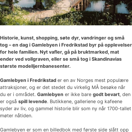
Historie, kunst, shopping, søte dyr, vandringer og små
tog – en dag i Gamlebyen i Fredrikstad byr på opplevelser
for hele familien. Nyt vafler, gå på bruktmarked, mat
ender ved vollgraven, eller se små tog i Skandinavias
største modelljernbanesenter.
Gamlebyen i Fredrikstad
er en av Norges mest populære
attraksjoner, og er det stedet du virkelig MÅ besøke når
du er i området.
Gamlebyen
er ikke bare
godt bevart
, den
er også
spill levende
. Butikkene, galleriene og kafeene
syder av liv, og gammel historie blir som ny når 1700-tallet
møter nåtiden.
Gamlebyen er som en billedbok med første side slått opp