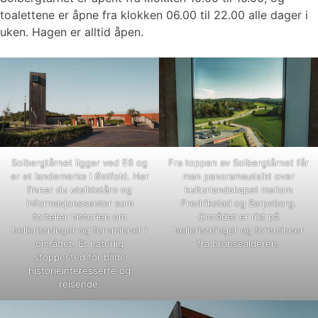
toalettene er åpne fra klokken 06.00 til 22.00 alle dager i
uken. Hagen er alltid åpen.
Solbergtårnet ligger ved E6 og
Fra toppen av Solbergtårnet får
er et landemerke i Østfold. Her
man panoramautsikt over
finner du utsiktstårn og
kulturlandskapet mellom
informasjonssenter som
Fredrikstad og Sarpsborg.
forteller historien om
Området er rikt på
helleristninger og fornminner i
helleristninger og fornminner
området. Et naturlig
fra bronsealderen.
stoppested for både
historieinteresserte og
reisende.