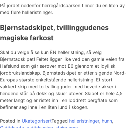
På jordet nedenfor herregårdsparken finner du en liten øy
med flere helleristninger.
Bjørnstadskipet, tvillinggudenes
magiske farkost
Skal du velge å se kun ÈN helleristning, så velg
Bjørnstadskipet! Feltet ligger like ved den gamle veien fra
Hafslund som går sørover mot E6 gjennom et idyllisk
jordbrukslandskap. Bjørnstadskipet er etter sigende Nord-
Europas største enkeltstående helleristning. Et stort
vakkert skip med to tvillingguder med hevede økser i
hendene står på dekk og skuer utover. Skipet er hele 4,5
meter langt og er ristet inn i en loddrett bergflate som
befinner seg inne i en liten lund i skogen.
Posted in
Ukategorisert
Tagged
helleristninger
,
hunn
,
Oldtidsruta
,
oldtidsveien
,
steinringer