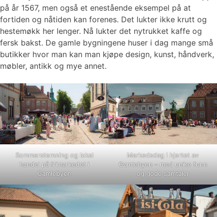
på år 1567, men også et enestående eksempel på at
fortiden og nåtiden kan forenes. Det lukter ikke krutt og
hestemøkk her lenger. Nå lukter det nytrukket kaffe og
fersk bakst. De gamle bygningene huser i dag mange små
butikker hvor man kan man kjøpe design, kunst, håndverk,
møbler, antikk og mye annet.
Sommerstemning og lokal
Markedsdag i hjertet av
handel på frimarkedet i
Gamlebyen – med unike funn
Gamlebyen
og gode samtaler