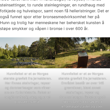
steinsettinger, to runde steinlegninger, en rundhaug med
fotkjede og hulveispor, samt noen få helleristninger. Det er
også funnet spor etter bronsesmedvirksomhet her på
Hunn og trolig har menneskene her behersket kunsten å
støpe smykker og våpen i bronse i over 600 år.
Hunnfeltet er et av Norges
Hunnfeltet er et av Norges
største gravfelt fra jernalderen.
største gravfelt fra jernalderen.
Her finnes steinringer, røyser
Området består av over 145
og dommerhauger som vitner
gravminner, blant annet
om en rik forhistorie. Feltet er
steinringer, røyser og
omgitt av frodig skog og er et
dommerhauger. Feltet er godt
populært turmål.
tilrettelagt for besøk med
informasjonstavler og stier.