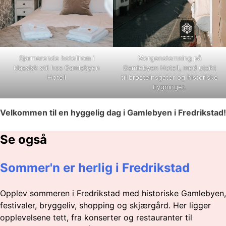
Sjarmerende hotellrom i
Morgenstemning på
klassisk stil hos Gamlebyen
Gamlebyen Hotell, med utsikt
Hotell
til brosteinsgater og historiske
bygninger.
Velkommen til en hyggelig dag i Gamlebyen i Fredrikstad!
Se også
Sommer'n er herlig i Fredrikstad
Opplev sommeren i Fredrikstad med historiske Gamlebyen,
festivaler, bryggeliv, shopping og skjærgård. Her ligger
opplevelsene tett, fra konserter og restauranter til