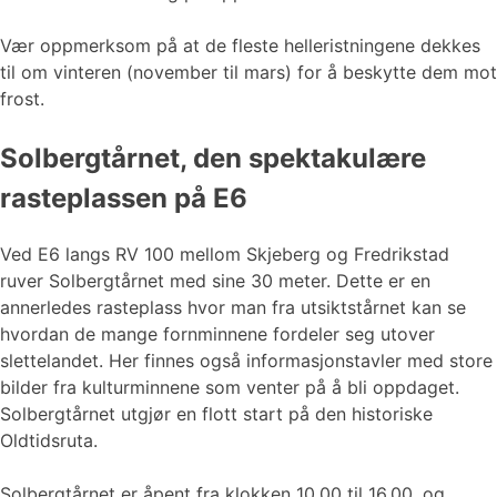
Vær oppmerksom på at de fleste helleristningene dekkes
til om vinteren (november til mars) for å beskytte dem mot
frost.
Solbergtårnet, den spektakulære
rasteplassen på E6
Ved E6 langs RV 100 mellom Skjeberg og Fredrikstad
ruver Solbergtårnet med sine 30 meter. Dette er en
annerledes rasteplass hvor man fra utsiktstårnet kan se
hvordan de mange fornminnene fordeler seg utover
slettelandet. Her finnes også informasjonstavler med store
bilder fra kulturminnene som venter på å bli oppdaget.
Solbergtårnet utgjør en flott start på den historiske
Oldtidsruta.
Solbergtårnet er åpent fra klokken 10.00 til 16.00, og