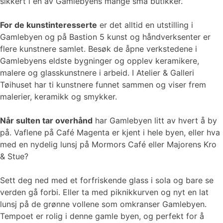
sikkert i en av Gamlebyens mange små butikker.
For de kunstinteresserte
er det alltid en utstilling i
Gamlebyen og på Bastion 5 kunst og håndverksenter er
flere kunstnere samlet. Besøk de åpne verkstedene i
Gamlebyens eldste bygninger og opplev keramikere,
malere og glasskunstnere i arbeid. I Atelier & Galleri
Tøihuset har ti kunstnere funnet sammen og viser frem
malerier, keramikk og smykker.
Når sulten tar overhånd
har Gamlebyen litt av hvert å by
på. Vaflene på Café Magenta er kjent i hele byen, eller hva
med en nydelig lunsj på Mormors Café eller Majorens Kro
& Stue?
Sett deg ned med et forfriskende glass i sola og bare se
verden gå forbi. Eller ta med piknikkurven og nyt en lat
lunsj på de grønne vollene som omkranser Gamlebyen.
Tempoet er rolig i denne gamle byen, og perfekt for å