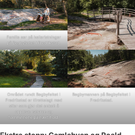
Familie ser på helleristninger
på Begbyfeltet i Fredrikstad.
Området rundt Begbyfeltet i
Begbymannen på Begbyfeltet i
Fredrikstad er tilrettelagt med
Fredrikstad.
stier som gjør det enkelt å
oppleve naturen og
fornminnene på nært hold.