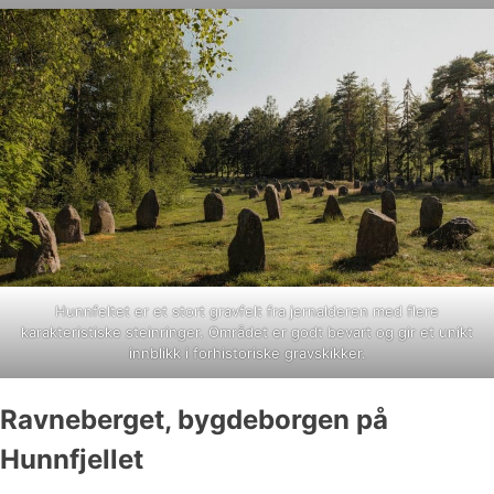
Hunnfeltet er et stort gravfelt fra jernalderen med flere
karakteristiske steinringer. Området er godt bevart og gir et unikt
innblikk i forhistoriske gravskikker.
Ravneberget, bygdeborgen på
Hunnfjellet