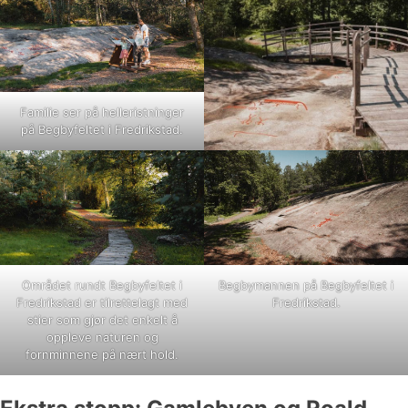
Familie ser på helleristninger
på Begbyfeltet i Fredrikstad.
Området rundt Begbyfeltet i
Begbymannen på Begbyfeltet i
Fredrikstad er tilrettelagt med
Fredrikstad.
stier som gjør det enkelt å
oppleve naturen og
fornminnene på nært hold.