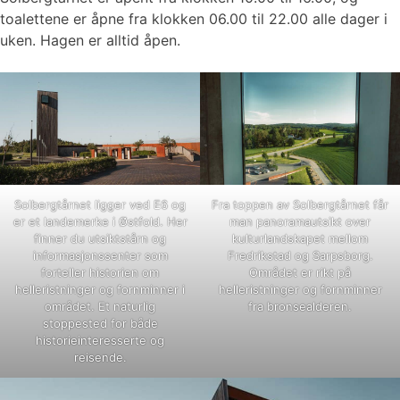
toalettene er åpne fra klokken 06.00 til 22.00 alle dager i
uken. Hagen er alltid åpen.
Solbergtårnet ligger ved E6 og
Fra toppen av Solbergtårnet får
er et landemerke i Østfold. Her
man panoramautsikt over
finner du utsiktstårn og
kulturlandskapet mellom
informasjonssenter som
Fredrikstad og Sarpsborg.
forteller historien om
Området er rikt på
helleristninger og fornminner i
helleristninger og fornminner
området. Et naturlig
fra bronsealderen.
stoppested for både
historieinteresserte og
reisende.