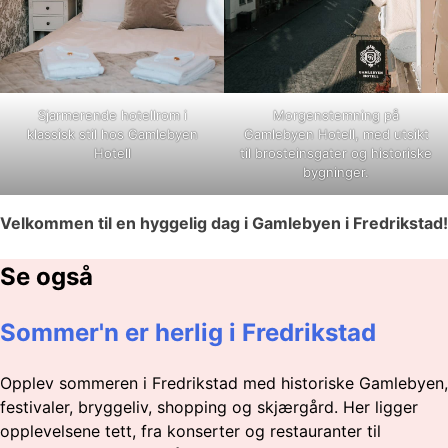
Sjarmerende hotellrom i
Morgenstemning på
klassisk stil hos Gamlebyen
Gamlebyen Hotell, med utsikt
Hotell
til brosteinsgater og historiske
bygninger.
Velkommen til en hyggelig dag i Gamlebyen i Fredrikstad!
Se også
Sommer'n er herlig i Fredrikstad
Opplev sommeren i Fredrikstad med historiske Gamlebyen,
festivaler, bryggeliv, shopping og skjærgård. Her ligger
opplevelsene tett, fra konserter og restauranter til