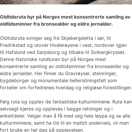
Oldtidsruta byr på Norges mest konsentrerte samling av
oldtidsminner fra bronsealder og eldre jernalder.
Oldtidsruta svinger seg fra Skjebergsletta i sør, til
Fredrikstad og utover Hvalerøyene i vest, nordover igjen
til Hafslund ved Sarpsborg og tilbake til Solbergkrysset.
Denne historiske rundturen byr på Norges mest
konsentrerte samling av oldtidsminner fra bronsealder og
eldre jernalder. Her finner du Gravrøyser, steinringer,
bygdeborger og monumentale helleristningsfelt som
forteller om forfedrenes hverdag og religiøse forestillinger.
Følg ruta og opplev de fantastiske kulturminnene. Ruta kan
selvsagt kjøres og oppleves i begge retninger og i
enkeltdeler. Velger man å få med seg hele løypa og se alle
kulturminnene, samt ha tid til en matbit underveis, vil man
fort bruke en hel dag på opplevelsen.