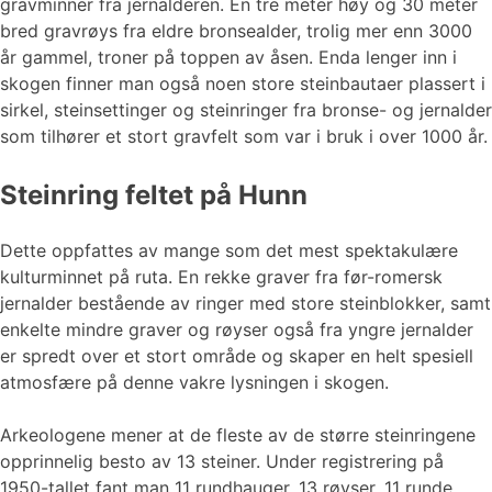
gravminner fra jernalderen. En tre meter høy og 30 meter
bred gravrøys fra eldre bronsealder, trolig mer enn 3000
år gammel, troner på toppen av åsen. Enda lenger inn i
skogen finner man også noen store steinbautaer plassert i
sirkel, steinsettinger og steinringer fra bronse- og jernalder
som tilhører et stort gravfelt som var i bruk i over 1000 år.
Steinring feltet på Hunn
Dette oppfattes av mange som det mest spektakulære
kulturminnet på ruta. En rekke graver fra før-romersk
jernalder bestående av ringer med store steinblokker, samt
enkelte mindre graver og røyser også fra yngre jernalder
er spredt over et stort område og skaper en helt spesiell
atmosfære på denne vakre lysningen i skogen.
Arkeologene mener at de fleste av de større steinringene
opprinnelig besto av 13 steiner. Under registrering på
1950-tallet fant man 11 rundhauger, 13 røyser, 11 runde