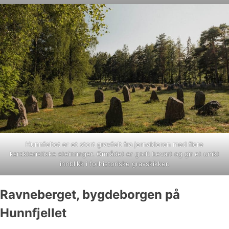
Hunnfeltet er et stort gravfelt fra jernalderen med flere
karakteristiske steinringer. Området er godt bevart og gir et unikt
innblikk i forhistoriske gravskikker.
Ravneberget, bygdeborgen på
Hunnfjellet