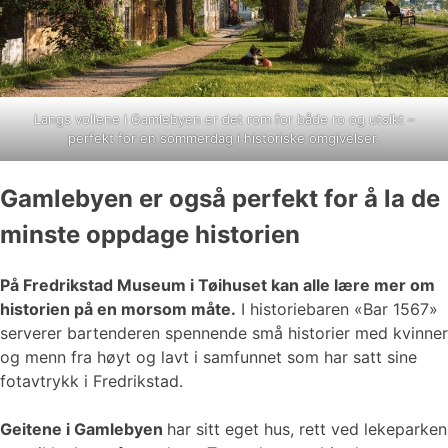
Langs vollene i Gamlebyen er det rom for både ro og utsikt –
perfekt for en sommerdag i historiske omgivelser.
Gamlebyen er også perfekt for å la de
minste oppdage historien
På Fredrikstad Museum i Tøihuset kan alle lære mer om
historien på en morsom måte.
I historiebaren «Bar 1567»
serverer bartenderen spennende små historier med kvinner
og menn fra høyt og lavt i samfunnet som har satt sine
fotavtrykk i Fredrikstad.
Geitene i Gamlebyen
har sitt eget hus, rett ved lekeparken