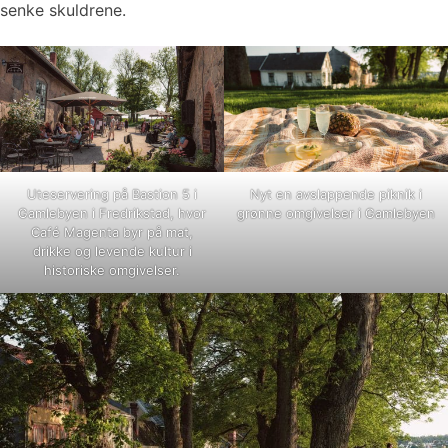
senke skuldrene.
Uteservering på Bastion 5 i
Nyt en avslappende piknik i
Gamlebyen i Fredrikstad, hvor
grønne omgivelser i Gamlebyen
Café Magenta byr på mat,
drikke og levende kultur i
historiske omgivelser.