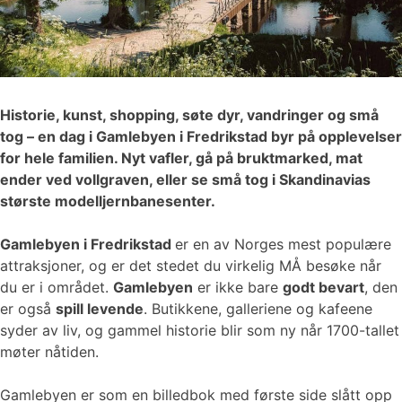
Historie, kunst, shopping, søte dyr, vandringer og små
tog – en dag i Gamlebyen i Fredrikstad byr på opplevelser
for hele familien. Nyt vafler, gå på bruktmarked, mat
ender ved vollgraven, eller se små tog i Skandinavias
største modelljernbanesenter.
Gamlebyen i Fredrikstad
er en av Norges mest populære
attraksjoner, og er det stedet du virkelig MÅ besøke når
du er i området.
Gamlebyen
er ikke bare
godt bevart
, den
er også
spill levende
. Butikkene, galleriene og kafeene
syder av liv, og gammel historie blir som ny når 1700-tallet
møter nåtiden.
Gamlebyen er som en billedbok med første side slått opp