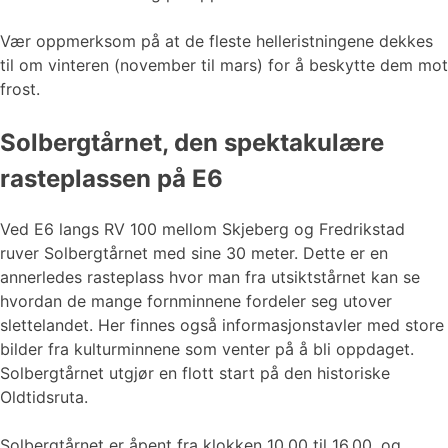
Vær oppmerksom på at de fleste helleristningene dekkes
til om vinteren (november til mars) for å beskytte dem mot
frost.
Solbergtårnet, den spektakulære
rasteplassen på E6
Ved E6 langs RV 100 mellom Skjeberg og Fredrikstad
ruver Solbergtårnet med sine 30 meter. Dette er en
annerledes rasteplass hvor man fra utsiktstårnet kan se
hvordan de mange fornminnene fordeler seg utover
slettelandet. Her finnes også informasjonstavler med store
bilder fra kulturminnene som venter på å bli oppdaget.
Solbergtårnet utgjør en flott start på den historiske
Oldtidsruta.
Solbergtårnet er åpent fra klokken 10.00 til 16.00, og