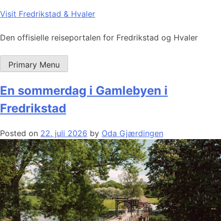
Skip
Visit Fredrikstad & Hvaler
to
content
Den offisielle reiseportalen for Fredrikstad og Hvaler
Primary Menu
En sommerdag i Gamlebyen i
Fredrikstad
Posted on
22. juli 2026
by
Oda Gjærdingen