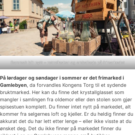
Gammelt blir nytt – retroflasker og emballasje på frimarkedet
På lørdager og søndager i sommer er det frimarked i
Gamlebyen
, da forvandles Kongens Torg til et sydende
bruktmarked. Her kan du finne det krystallglasset som
mangler i samlingen fra oldemor eller den stolen som gjør
spisestuen komplett. Du finner intet nytt på markedet, alt
kommer fra selgernes loft og kjeller. Er du heldig finner du
akkurat det du har lett etter lenge – eller ikke visste at du
ønsket deg. Det du ikke finner på markedet finner du