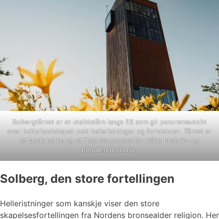
Solbergtårnet er et utsiktstårn langs E6 som gir panoramautsikt
over kulturlandskapet med helleristninger og fornminner. Tårnet er
et landemerke og et flott stoppested for både historie- og
naturinteresserte.
Solberg, den store fortellingen
Helleristninger som kanskje viser den store
skapelsesfortellingen fra Nordens bronsealder religion. Her