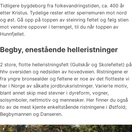
Tidligere bygdeborg fra folkevandringstiden, ca. 400 år
etter Kristus. Tydelige rester etter sperremuren mot nord
og øst. Gå opp på toppen av steinring feltet og følg stien
mot venstre oppover i terrenget, til du når toppen av
Hunnfjellet.
Begby, enestående helleristninger
2 store, flotte helleristningsfelt (Gullskår og Skolefeltet) på
hhv oversiden og nedsiden av hovedveien. Ristningene er
fra yngre bronsealder og feltene er noe av det flotteste vi
har i Norge av såkalte jordbruksristninger. Varierte motiv,
blant annet skip med stevner i dyreform, vogner,
solsymboler, nettmotiv og mennesker. Her finner du også
to av de mest kjente enkeltstående ristningene i Østfold;
Begbymannen og Danseren.