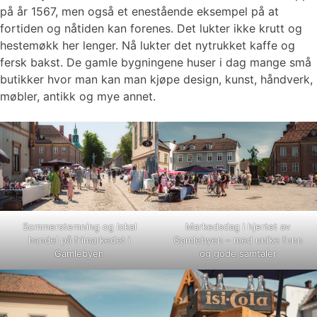
på år 1567, men også et enestående eksempel på at
fortiden og nåtiden kan forenes. Det lukter ikke krutt og
hestemøkk her lenger. Nå lukter det nytrukket kaffe og
fersk bakst. De gamle bygningene huser i dag mange små
butikker hvor man kan man kjøpe design, kunst, håndverk,
møbler, antikk og mye annet.
Sommerstemning og lokal
Markedsdag i hjertet av
handel på frimarkedet i
Gamlebyen – med unike funn
Gamlebyen
og gode samtaler