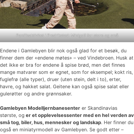
Familieaktivitet i Fredrikstad: Minigolf for store og små
Endene i Gamlebyen blir nok også glad for et besøk, du
finner dem der «endene møtes» – ved Vindebroen. Husk at
det ikke er bra for endene å spise brød, men det finnes
mange matvarer som er egnet, som for eksempel; kokt ris,
fuglefrø (alle typer), druer (uten stein, delt i to), erter,
havre, og hakket salat. Geitene kan også spise salat eller
gulerøtter og andre grønnsaker.
Gamlebyen Modelljernbanesenter
er Skandinavias
største, og
er et opplevelsessenter med en hel verden av
små tog, biler, hus, mennesker og landskap
. Her finner du
også en miniatyrmodell av Gamlebyen. Se godt etter –