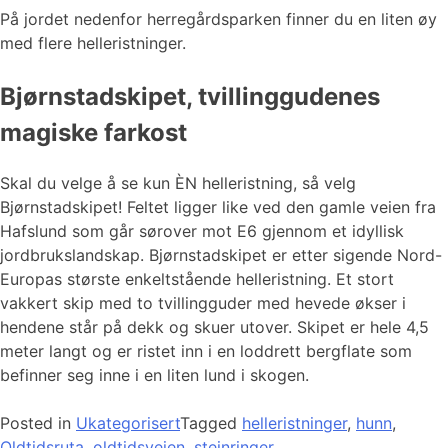
På jordet nedenfor herregårdsparken finner du en liten øy
med flere helleristninger.
Bjørnstadskipet, tvillinggudenes
magiske farkost
Skal du velge å se kun ÈN helleristning, så velg
Bjørnstadskipet! Feltet ligger like ved den gamle veien fra
Hafslund som går sørover mot E6 gjennom et idyllisk
jordbrukslandskap. Bjørnstadskipet er etter sigende Nord-
Europas største enkeltstående helleristning. Et stort
vakkert skip med to tvillingguder med hevede økser i
hendene står på dekk og skuer utover. Skipet er hele 4,5
meter langt og er ristet inn i en loddrett bergflate som
befinner seg inne i en liten lund i skogen.
Posted in
Ukategorisert
Tagged
helleristninger
,
hunn
,
Oldtidsruta
,
oldtidsveien
,
steinringer