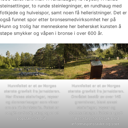
steinsettinger, to runde steinlegninger, en rundhaug med
fotkjede og hulveispor, samt noen få helleristninger. Det er
også funnet spor etter bronsesmedvirksomhet her på
Hunn og trolig har menneskene her behersket kunsten å
støpe smykker og våpen i bronse i over 600 år.
Hunnfeltet er et av Norges
Hunnfeltet er et av Norges
største gravfelt fra jernalderen.
største gravfelt fra jernalderen.
Her finnes steinringer, røyser
Området består av over 145
og dommerhauger som vitner
gravminner, blant annet
om en rik forhistorie. Feltet er
steinringer, røyser og
omgitt av frodig skog og er et
dommerhauger. Feltet er godt
populært turmål.
tilrettelagt for besøk med
informasjonstavler og stier.