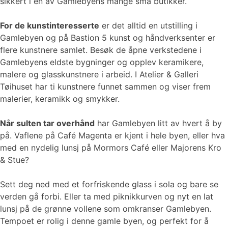
sikkert i en av Gamlebyens mange små butikker.
For de kunstinteresserte
er det alltid en utstilling i
Gamlebyen og på Bastion 5 kunst og håndverksenter er
flere kunstnere samlet. Besøk de åpne verkstedene i
Gamlebyens eldste bygninger og opplev keramikere,
malere og glasskunstnere i arbeid. I Atelier & Galleri
Tøihuset har ti kunstnere funnet sammen og viser frem
malerier, keramikk og smykker.
Når sulten tar overhånd
har Gamlebyen litt av hvert å by
på. Vaflene på Café Magenta er kjent i hele byen, eller hva
med en nydelig lunsj på Mormors Café eller Majorens Kro
& Stue?
Sett deg ned med et forfriskende glass i sola og bare se
verden gå forbi. Eller ta med piknikkurven og nyt en lat
lunsj på de grønne vollene som omkranser Gamlebyen.
Tempoet er rolig i denne gamle byen, og perfekt for å