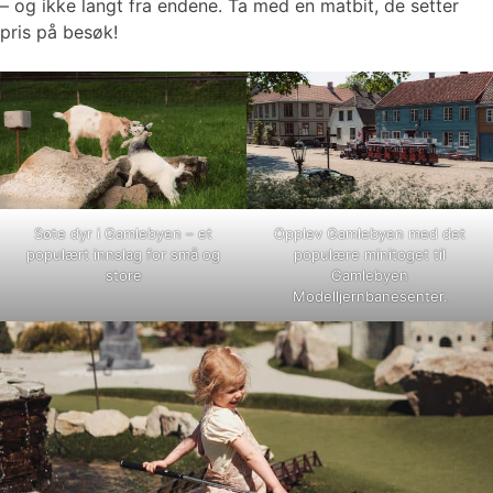
– og ikke langt fra endene. Ta med en matbit, de setter
pris på besøk!
Søte dyr i Gamlebyen – et
Opplev Gamlebyen med det
populært innslag for små og
populære minitoget til
store
Gamlebyen
Modelljernbanesenter.