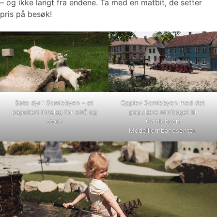
– og ikke langt fra endene. Ta med en matbit, de setter
pris på besøk!
Søte dyr i Gamlebyen – et
Opplev Gamlebyen med det
populært innslag for små og
populære minitoget til
store
Gamlebyen
Modelljernbanesenter.