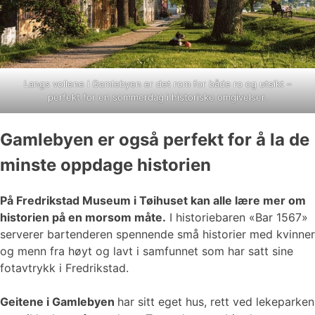
Langs vollene i Gamlebyen er det rom for både ro og utsikt –
perfekt for en sommerdag i historiske omgivelser.
Gamlebyen er også perfekt for å la de
minste oppdage historien
På Fredrikstad Museum i Tøihuset kan alle lære mer om
historien på en morsom måte.
I historiebaren «Bar 1567»
serverer bartenderen spennende små historier med kvinner
og menn fra høyt og lavt i samfunnet som har satt sine
fotavtrykk i Fredrikstad.
Geitene i Gamlebyen
har sitt eget hus, rett ved lekeparken