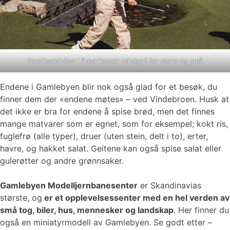
Familieaktivitet i Fredrikstad: Minigolf for store og små
Endene i Gamlebyen blir nok også glad for et besøk, du
finner dem der «endene møtes» – ved Vindebroen. Husk at
det ikke er bra for endene å spise brød, men det finnes
mange matvarer som er egnet, som for eksempel; kokt ris,
fuglefrø (alle typer), druer (uten stein, delt i to), erter,
havre, og hakket salat. Geitene kan også spise salat eller
gulerøtter og andre grønnsaker.
Gamlebyen Modelljernbanesenter
er Skandinavias
største, og
er et opplevelsessenter med en hel verden av
små tog, biler, hus, mennesker og landskap
. Her finner du
også en miniatyrmodell av Gamlebyen. Se godt etter –