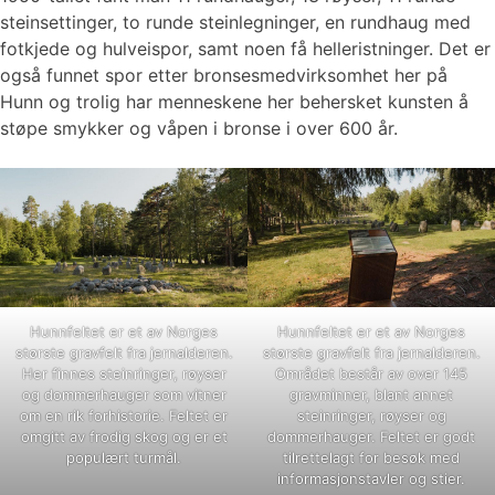
steinsettinger, to runde steinlegninger, en rundhaug med
fotkjede og hulveispor, samt noen få helleristninger. Det er
også funnet spor etter bronsesmedvirksomhet her på
Hunn og trolig har menneskene her behersket kunsten å
støpe smykker og våpen i bronse i over 600 år.
Hunnfeltet er et av Norges
Hunnfeltet er et av Norges
største gravfelt fra jernalderen.
største gravfelt fra jernalderen.
Her finnes steinringer, røyser
Området består av over 145
og dommerhauger som vitner
gravminner, blant annet
om en rik forhistorie. Feltet er
steinringer, røyser og
omgitt av frodig skog og er et
dommerhauger. Feltet er godt
populært turmål.
tilrettelagt for besøk med
informasjonstavler og stier.