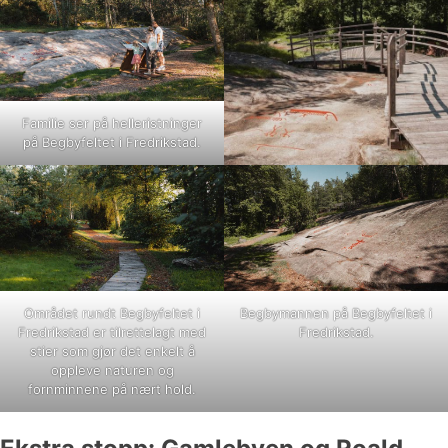
Familie ser på helleristninger
på Begbyfeltet i Fredrikstad.
Området rundt Begbyfeltet i
Begbymannen på Begbyfeltet i
Fredrikstad er tilrettelagt med
Fredrikstad.
stier som gjør det enkelt å
oppleve naturen og
fornminnene på nært hold.