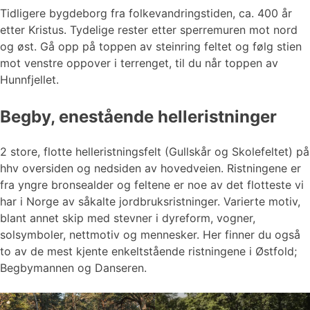
Tidligere bygdeborg fra folkevandringstiden, ca. 400 år
etter Kristus. Tydelige rester etter sperremuren mot nord
og øst. Gå opp på toppen av steinring feltet og følg stien
mot venstre oppover i terrenget, til du når toppen av
Hunnfjellet.
Begby, enestående helleristninger
2 store, flotte helleristningsfelt (Gullskår og Skolefeltet) på
hhv oversiden og nedsiden av hovedveien. Ristningene er
fra yngre bronsealder og feltene er noe av det flotteste vi
har i Norge av såkalte jordbruksristninger. Varierte motiv,
blant annet skip med stevner i dyreform, vogner,
solsymboler, nettmotiv og mennesker. Her finner du også
to av de mest kjente enkeltstående ristningene i Østfold;
Begbymannen og Danseren.