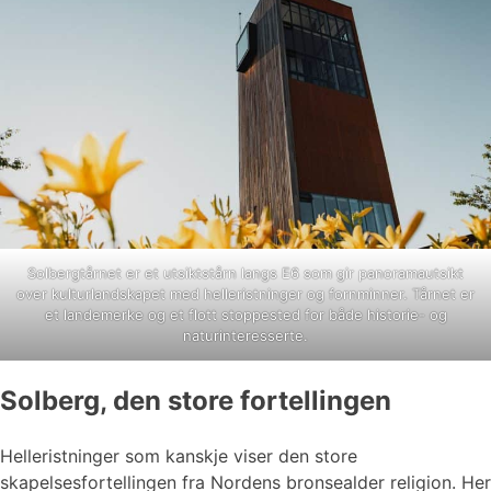
Solbergtårnet er et utsiktstårn langs E6 som gir panoramautsikt
over kulturlandskapet med helleristninger og fornminner. Tårnet er
et landemerke og et flott stoppested for både historie- og
naturinteresserte.
Solberg, den store fortellingen
Helleristninger som kanskje viser den store
skapelsesfortellingen fra Nordens bronsealder religion. Her