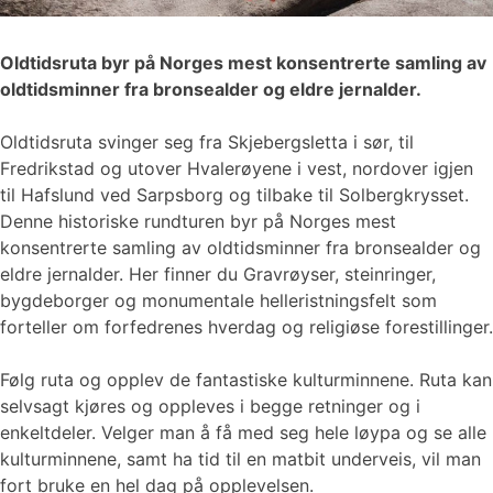
Oldtidsruta byr på Norges mest konsentrerte samling av
oldtidsminner fra bronsealder og eldre jernalder.
Oldtidsruta svinger seg fra Skjebergsletta i sør, til
Fredrikstad og utover Hvalerøyene i vest, nordover igjen
til Hafslund ved Sarpsborg og tilbake til Solbergkrysset.
Denne historiske rundturen byr på Norges mest
konsentrerte samling av oldtidsminner fra bronsealder og
eldre jernalder. Her finner du Gravrøyser, steinringer,
bygdeborger og monumentale helleristningsfelt som
forteller om forfedrenes hverdag og religiøse forestillinger.
Følg ruta og opplev de fantastiske kulturminnene. Ruta kan
selvsagt kjøres og oppleves i begge retninger og i
enkeltdeler. Velger man å få med seg hele løypa og se alle
kulturminnene, samt ha tid til en matbit underveis, vil man
fort bruke en hel dag på opplevelsen.