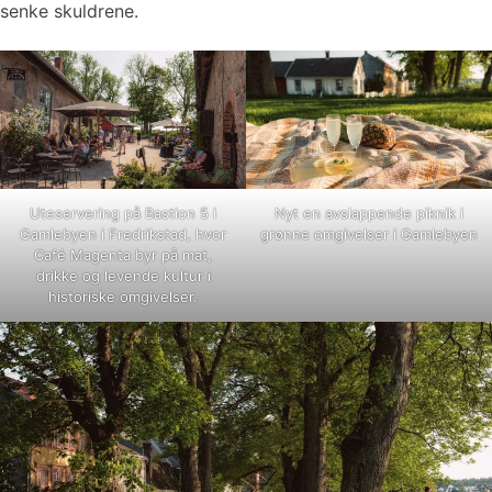
senke skuldrene.
Uteservering på Bastion 5 i
Nyt en avslappende piknik i
Gamlebyen i Fredrikstad, hvor
grønne omgivelser i Gamlebyen
Café Magenta byr på mat,
drikke og levende kultur i
historiske omgivelser.