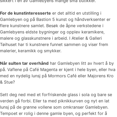
sikkert i en av Gamlebyens mange små butikker.
For de kunstinteresserte
er det alltid en utstilling i
Gamlebyen og på Bastion 5 kunst og håndverksenter er
flere kunstnere samlet. Besøk de åpne verkstedene i
Gamlebyens eldste bygninger og opplev keramikere,
malere og glasskunstnere i arbeid. I Atelier & Galleri
Tøihuset har ti kunstnere funnet sammen og viser frem
malerier, keramikk og smykker.
Når sulten tar overhånd
har Gamlebyen litt av hvert å by
på. Vaflene på Café Magenta er kjent i hele byen, eller hva
med en nydelig lunsj på Mormors Café eller Majorens Kro
& Stue?
Sett deg ned med et forfriskende glass i sola og bare se
verden gå forbi. Eller ta med piknikkurven og nyt en lat
lunsj på de grønne vollene som omkranser Gamlebyen.
Tempoet er rolig i denne gamle byen, og perfekt for å