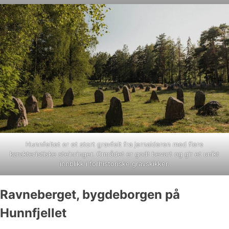
Hunnfeltet er et stort gravfelt fra jernalderen med flere
karakteristiske steinringer. Området er godt bevart og gir et unikt
innblikk i forhistoriske gravskikker.
Ravneberget, bygdeborgen på
Hunnfjellet