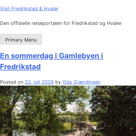
Skip
Visit Fredrikstad & Hvaler
to
content
Den offisielle reiseportalen for Fredrikstad og Hvaler
Primary Menu
En sommerdag i Gamlebyen i
Fredrikstad
Posted on
22. juli 2026
by
Oda Gjærdingen