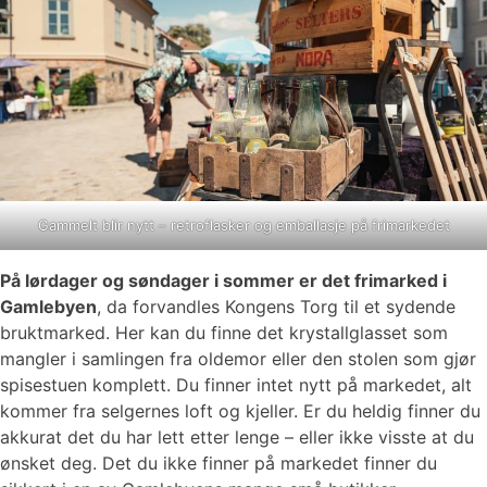
Gammelt blir nytt – retroflasker og emballasje på frimarkedet
På lørdager og søndager i sommer er det frimarked i
Gamlebyen
, da forvandles Kongens Torg til et sydende
bruktmarked. Her kan du finne det krystallglasset som
mangler i samlingen fra oldemor eller den stolen som gjør
spisestuen komplett. Du finner intet nytt på markedet, alt
kommer fra selgernes loft og kjeller. Er du heldig finner du
akkurat det du har lett etter lenge – eller ikke visste at du
ønsket deg. Det du ikke finner på markedet finner du