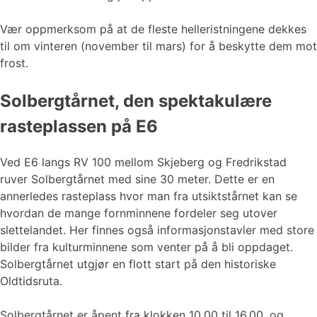
Vær oppmerksom på at de fleste helleristningene dekkes
til om vinteren (november til mars) for å beskytte dem mot
frost.
Solbergtårnet, den spektakulære
rasteplassen på E6
Ved E6 langs RV 100 mellom Skjeberg og Fredrikstad
ruver Solbergtårnet med sine 30 meter. Dette er en
annerledes rasteplass hvor man fra utsiktstårnet kan se
hvordan de mange fornminnene fordeler seg utover
slettelandet. Her finnes også informasjonstavler med store
bilder fra kulturminnene som venter på å bli oppdaget.
Solbergtårnet utgjør en flott start på den historiske
Oldtidsruta.
Solbergtårnet er åpent fra klokken 10.00 til 16.00, og