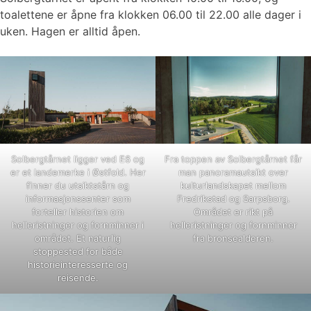
toalettene er åpne fra klokken 06.00 til 22.00 alle dager i
uken. Hagen er alltid åpen.
Solbergtårnet ligger ved E6 og
Fra toppen av Solbergtårnet får
er et landemerke i Østfold. Her
man panoramautsikt over
finner du utsiktstårn og
kulturlandskapet mellom
informasjonssenter som
Fredrikstad og Sarpsborg.
forteller historien om
Området er rikt på
helleristninger og fornminner i
helleristninger og fornminner
området. Et naturlig
fra bronsealderen.
stoppested for både
historieinteresserte og
reisende.