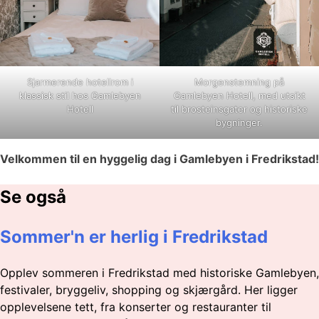
Sjarmerende hotellrom i
Morgenstemning på
klassisk stil hos Gamlebyen
Gamlebyen Hotell, med utsikt
Hotell
til brosteinsgater og historiske
bygninger.
Velkommen til en hyggelig dag i Gamlebyen i Fredrikstad!
Se også
Sommer'n er herlig i Fredrikstad
Opplev sommeren i Fredrikstad med historiske Gamlebyen,
festivaler, bryggeliv, shopping og skjærgård. Her ligger
opplevelsene tett, fra konserter og restauranter til