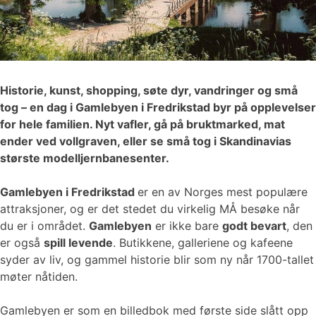
Historie, kunst, shopping, søte dyr, vandringer og små
tog – en dag i Gamlebyen i Fredrikstad byr på opplevelser
for hele familien. Nyt vafler, gå på bruktmarked, mat
ender ved vollgraven, eller se små tog i Skandinavias
største modelljernbanesenter.
Gamlebyen i Fredrikstad
er en av Norges mest populære
attraksjoner, og er det stedet du virkelig MÅ besøke når
du er i området.
Gamlebyen
er ikke bare
godt bevart
, den
er også
spill levende
. Butikkene, galleriene og kafeene
syder av liv, og gammel historie blir som ny når 1700-tallet
møter nåtiden.
Gamlebyen er som en billedbok med første side slått opp