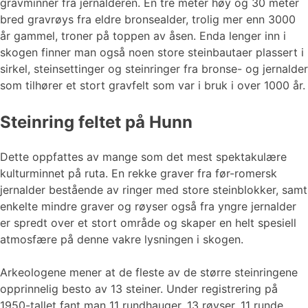
gravminner fra jernalderen. En tre meter høy og 30 meter
bred gravrøys fra eldre bronsealder, trolig mer enn 3000
år gammel, troner på toppen av åsen. Enda lenger inn i
skogen finner man også noen store steinbautaer plassert i
sirkel, steinsettinger og steinringer fra bronse- og jernalder
som tilhører et stort gravfelt som var i bruk i over 1000 år.
Steinring feltet på Hunn
Dette oppfattes av mange som det mest spektakulære
kulturminnet på ruta. En rekke graver fra før-romersk
jernalder bestående av ringer med store steinblokker, samt
enkelte mindre graver og røyser også fra yngre jernalder
er spredt over et stort område og skaper en helt spesiell
atmosfære på denne vakre lysningen i skogen.
Arkeologene mener at de fleste av de større steinringene
opprinnelig besto av 13 steiner. Under registrering på
1950-tallet fant man 11 rundhauger, 13 røyser, 11 runde