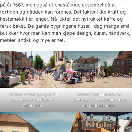
på år 1567, men også et enestående eksempel på at
fortiden og nåtiden kan forenes. Det lukter ikke krutt og
hestemøkk her lenger. Nå lukter det nytrukket kaffe og
fersk bakst. De gamle bygningene huser i dag mange små
butikker hvor man kan man kjøpe design, kunst, håndverk,
møbler, antikk og mye annet.
Sommerstemning og lokal
Markedsdag i hjertet av
handel på frimarkedet i
Gamlebyen – med unike funn
Gamlebyen
og gode samtaler