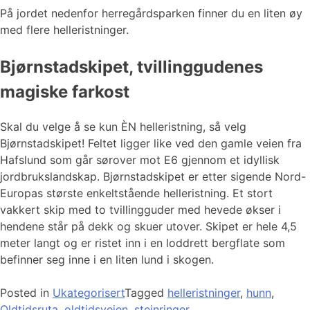
På jordet nedenfor herregårdsparken finner du en liten øy
med flere helleristninger.
Bjørnstadskipet, tvillinggudenes
magiske farkost
Skal du velge å se kun ÈN helleristning, så velg
Bjørnstadskipet! Feltet ligger like ved den gamle veien fra
Hafslund som går sørover mot E6 gjennom et idyllisk
jordbrukslandskap. Bjørnstadskipet er etter sigende Nord-
Europas største enkeltstående helleristning. Et stort
vakkert skip med to tvillingguder med hevede økser i
hendene står på dekk og skuer utover. Skipet er hele 4,5
meter langt og er ristet inn i en loddrett bergflate som
befinner seg inne i en liten lund i skogen.
Posted in
Ukategorisert
Tagged
helleristninger
,
hunn
,
Oldtidsruta
,
oldtidsveien
,
steinringer