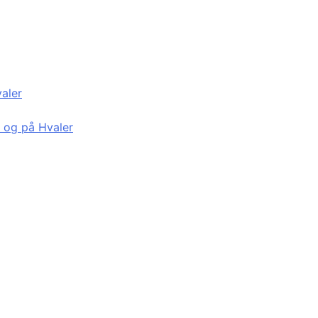
valer
d og på Hvaler