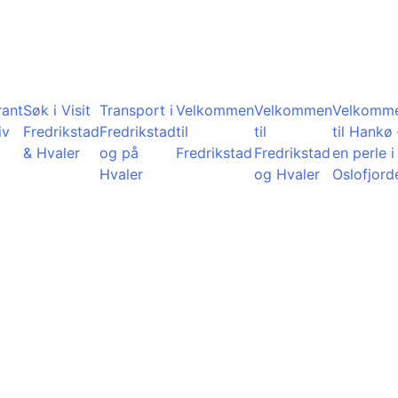
rant
Søk i Visit
Transport i
Velkommen
Velkommen
Velkomm
iv
Fredrikstad
Fredrikstad
til
til
til Hankø 
& Hvaler
og på
Fredrikstad
Fredrikstad
en perle i
Hvaler
og Hvaler
Oslofjord