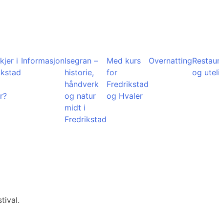
kjer i
Informasjon
Isegran –
Med kurs
Overnatting
Restau
ikstad
historie,
for
og utel
å
håndverk
Fredrikstad
r?
og natur
og Hvaler
midt i
Fredrikstad
tival.