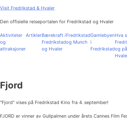
Skip
Visit Fredrikstad & Hvaler
to
content
Den offisielle reiseportalen for Fredrikstad og Hvaler
Aktiviteter
Artikler
Bærekraft i
Fredrikstad
Gamlebyen
Hva s
og
Fredrikstad
og Munch
i
Fredr
attraksjoner
og Hvaler
Fredrikstad
og p
Hvale
Fjord
"Fjord" vises på Fredrikstad Kino fra 4. september!
FJORD er vinner av Gullpalmen under årets Cannes Film Fes