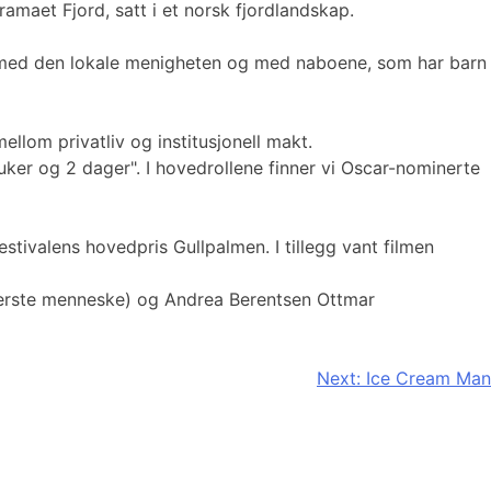
amaet Fjord, satt i et norsk fjordlandskap.
akt med den lokale menigheten og med naboene, som har barn
llom privatliv og institusjonell makt.
uker og 2 dager". I hovedrollene finner vi Oscar-nominerte
stivalens hovedpris Gullpalmen. I tillegg vant filmen
 verste menneske) og Andrea Berentsen Ottmar
Next:
Ice Cream Man