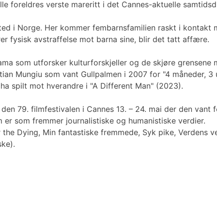
 foreldres verste mareritt i det Cannes-aktuelle samtidsdr
tettsted i Norge. Her kommer fembarnsfamilien raskt i kont
r fysisk avstraffelse mot barna sine, blir det tatt affære.
ma som utforsker kulturforskjeller og de skjøre grensene me
stian Mungiu som vant Gullpalmen i 2007 for "4 måneder, 3 
a spilt mot hverandre i "A Different Man" (2023).
n 79. filmfestivalen i Cannes 13. – 24. mai der den vant fe
m er som fremmer journalistiske og humanistiske verdier.
r the Dying, Min fantastiske fremmede, Syk pike, Verdens
ke).