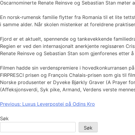
Oscarnominerte Renate Reinsve og Sebastian Stan møter alle
En norsk-rumensk familie flytter fra Romania til et lite 
i samme alder. Når skolen mistenker at foreldrene praktisere
Fjord er et aktuelt, spennende og tankevekkende familiedra
Regien er ved den internasjonalt anerkjente regissøren Cri
Renate Reinsve og Sebastian Stan som gjenforenes etter å h
Filmen hadde sin verdenspremiere i hovedkonkurransen på de
FIRPRESCI prisen og François Chalais-prisen som gis til fil
Norske produsenter er Dyveke Bjørkly Graver (A Prayer fo
(Affeksjonsverdi, Syk pike, Armand, Verdens verste mennes
Innleggsnavigasjon
Previous:
Luxus Leverpostei på Odins Kro
Søk
Søk