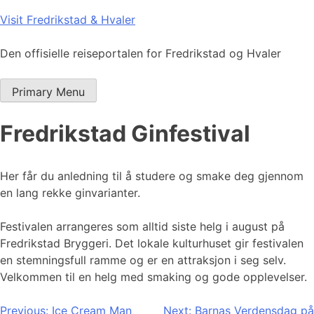
Skip
Visit Fredrikstad & Hvaler
to
content
Den offisielle reiseportalen for Fredrikstad og Hvaler
Primary Menu
Fredrikstad Ginfestival
Her får du anledning til å studere og smake deg gjennom
en lang rekke ginvarianter.
Festivalen arrangeres som alltid siste helg i august på
Fredrikstad Bryggeri. Det lokale kulturhuset gir festivalen
en stemningsfull ramme og er en attraksjon i seg selv.
Velkommen til en helg med smaking og gode opplevelser.
Innleggsnavigasjon
Previous:
Ice Cream Man
Next:
Barnas Verdensdag på