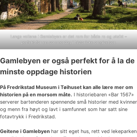
Langs vollene i Gamlebyen er det rom for både ro og utsikt –
perfekt for en sommerdag i historiske omgivelser.
Gamlebyen er også perfekt for å la de
minste oppdage historien
På Fredrikstad Museum i Tøihuset kan alle lære mer om
historien på en morsom måte.
I historiebaren «Bar 1567»
serverer bartenderen spennende små historier med kvinner
og menn fra høyt og lavt i samfunnet som har satt sine
fotavtrykk i Fredrikstad.
Geitene i Gamlebyen
har sitt eget hus, rett ved lekeparken