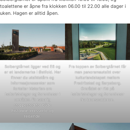
toalettene er åpne fra klokken 06.00 til 22.00 alle dager i
uken. Hagen er alltid åpen.
Solbergtårnet ligger ved E6 og
Fra toppen av Solbergtårnet får
er et landemerke i Østfold. Her
man panoramautsikt over
finner du utsiktstårn og
kulturlandskapet mellom
informasjonssenter som
Fredrikstad og Sarpsborg.
forteller historien om
Området er rikt på
helleristninger og fornminner i
helleristninger og fornminner
området. Et naturlig
fra bronsealderen.
stoppested for både
historieinteresserte og
reisende.