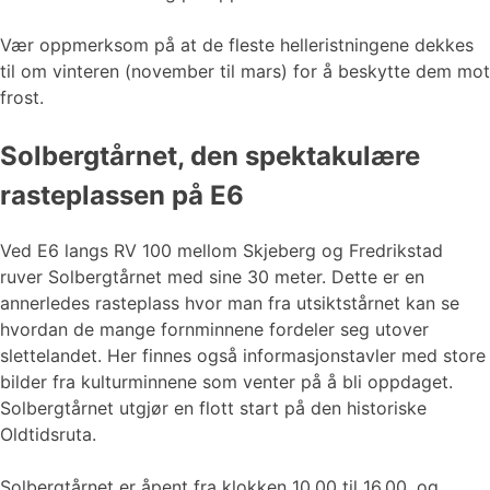
Vær oppmerksom på at de fleste helleristningene dekkes
til om vinteren (november til mars) for å beskytte dem mot
frost.
Solbergtårnet, den spektakulære
rasteplassen på E6
Ved E6 langs RV 100 mellom Skjeberg og Fredrikstad
ruver Solbergtårnet med sine 30 meter. Dette er en
annerledes rasteplass hvor man fra utsiktstårnet kan se
hvordan de mange fornminnene fordeler seg utover
slettelandet. Her finnes også informasjonstavler med store
bilder fra kulturminnene som venter på å bli oppdaget.
Solbergtårnet utgjør en flott start på den historiske
Oldtidsruta.
Solbergtårnet er åpent fra klokken 10.00 til 16.00, og