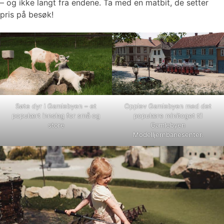
– og ikke langt fra endene. Ta med en matbit, de setter
pris på besøk!
Søte dyr i Gamlebyen – et
Opplev Gamlebyen med det
populært innslag for små og
populære minitoget til
store
Gamlebyen
Modelljernbanesenter.