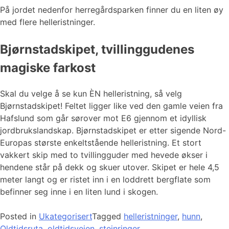
På jordet nedenfor herregårdsparken finner du en liten øy
med flere helleristninger.
Bjørnstadskipet, tvillinggudenes
magiske farkost
Skal du velge å se kun ÈN helleristning, så velg
Bjørnstadskipet! Feltet ligger like ved den gamle veien fra
Hafslund som går sørover mot E6 gjennom et idyllisk
jordbrukslandskap. Bjørnstadskipet er etter sigende Nord-
Europas største enkeltstående helleristning. Et stort
vakkert skip med to tvillingguder med hevede økser i
hendene står på dekk og skuer utover. Skipet er hele 4,5
meter langt og er ristet inn i en loddrett bergflate som
befinner seg inne i en liten lund i skogen.
Posted in
Ukategorisert
Tagged
helleristninger
,
hunn
,
Oldtidsruta
,
oldtidsveien
,
steinringer