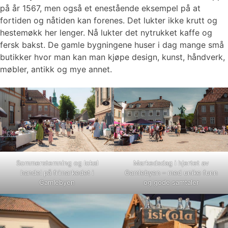
på år 1567, men også et enestående eksempel på at
fortiden og nåtiden kan forenes. Det lukter ikke krutt og
hestemøkk her lenger. Nå lukter det nytrukket kaffe og
fersk bakst. De gamle bygningene huser i dag mange små
butikker hvor man kan man kjøpe design, kunst, håndverk,
møbler, antikk og mye annet.
Sommerstemning og lokal
Markedsdag i hjertet av
handel på frimarkedet i
Gamlebyen – med unike funn
Gamlebyen
og gode samtaler