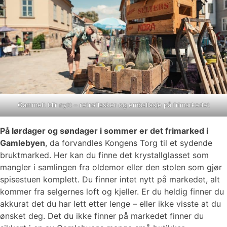
Gammelt blir nytt – retroflasker og emballasje på frimarkedet
På lørdager og søndager i sommer er det frimarked i
Gamlebyen
, da forvandles Kongens Torg til et sydende
bruktmarked. Her kan du finne det krystallglasset som
mangler i samlingen fra oldemor eller den stolen som gjør
spisestuen komplett. Du finner intet nytt på markedet, alt
kommer fra selgernes loft og kjeller. Er du heldig finner du
akkurat det du har lett etter lenge – eller ikke visste at du
ønsket deg. Det du ikke finner på markedet finner du