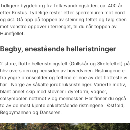
Tidligere bygdeborg fra folkevandringstiden, ca. 400 år
etter Kristus. Tydelige rester etter sperremuren mot nord
og øst. Gå opp på toppen av steinring feltet og følg stien
mot venstre oppover i terrenget, til du når toppen av
Hunnfjellet.
Begby, enestående helleristninger
2 store, flotte helleristningsfelt (Gullskår og Skolefeltet) på
hhv oversiden og nedsiden av hovedveien. Ristningene er
fra yngre bronsealder og feltene er noe av det flotteste vi
har i Norge av såkalte jordbruksristninger. Varierte motiv,
blant annet skip med stevner i dyreform, vogner,
solsymboler, nettmotiv og mennesker. Her finner du også
to av de mest kjente enkeltstående ristningene i Østfold;
Begbymannen og Danseren.