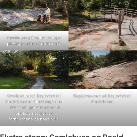
Familie ser på helleristninger
på Begbyfeltet i Fredrikstad.
Området rundt Begbyfeltet i
Begbymannen på Begbyfeltet i
Fredrikstad er tilrettelagt med
Fredrikstad.
stier som gjør det enkelt å
oppleve naturen og
fornminnene på nært hold.