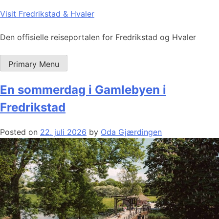
Skip
Visit Fredrikstad & Hvaler
to
content
Den offisielle reiseportalen for Fredrikstad og Hvaler
Primary Menu
En sommerdag i Gamlebyen i
Fredrikstad
Posted on
22. juli 2026
by
Oda Gjærdingen