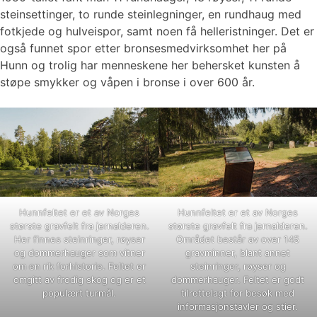
steinsettinger, to runde steinlegninger, en rundhaug med
fotkjede og hulveispor, samt noen få helleristninger. Det er
også funnet spor etter bronsesmedvirksomhet her på
Hunn og trolig har menneskene her behersket kunsten å
støpe smykker og våpen i bronse i over 600 år.
Hunnfeltet er et av Norges
Hunnfeltet er et av Norges
største gravfelt fra jernalderen.
største gravfelt fra jernalderen.
Her finnes steinringer, røyser
Området består av over 145
og dommerhauger som vitner
gravminner, blant annet
om en rik forhistorie. Feltet er
steinringer, røyser og
omgitt av frodig skog og er et
dommerhauger. Feltet er godt
populært turmål.
tilrettelagt for besøk med
informasjonstavler og stier.