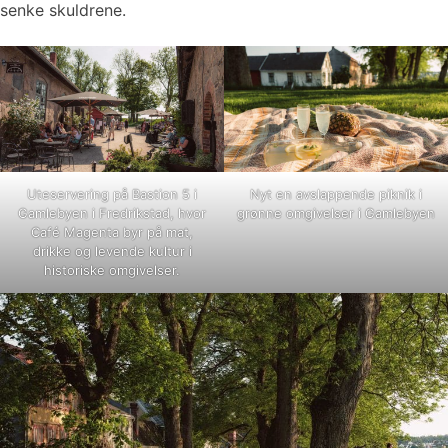
senke skuldrene.
Uteservering på Bastion 5 i
Nyt en avslappende piknik i
Gamlebyen i Fredrikstad, hvor
grønne omgivelser i Gamlebyen
Café Magenta byr på mat,
drikke og levende kultur i
historiske omgivelser.