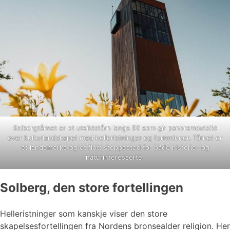
Solbergtårnet er et utsiktstårn langs E6 som gir panoramautsikt
over kulturlandskapet med helleristninger og fornminner. Tårnet er
et landemerke og et flott stoppested for både historie- og
naturinteresserte.
Solberg, den store fortellingen
Helleristninger som kanskje viser den store
skapelsesfortellingen fra Nordens bronsealder religion. Her