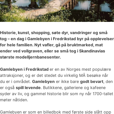
Historie, kunst, shopping, søte dyr, vandringer og små
tog – en dag i Gamlebyen i Fredrikstad byr på opplevelser
for hele familien. Nyt vafler, gå på bruktmarked, mat
ender ved vollgraven, eller se små tog i Skandinavias
største modelljernbanesenter.
Gamlebyen i Fredrikstad
er en av Norges mest populære
attraksjoner, og er det stedet du virkelig MÅ besøke når
du er i området.
Gamlebyen
er ikke bare
godt bevart
, den
er også
spill levende
. Butikkene, galleriene og kafeene
syder av liv, og gammel historie blir som ny når 1700-tallet
møter nåtiden.
Gamlebyen er som en billedbok med første side slått opp