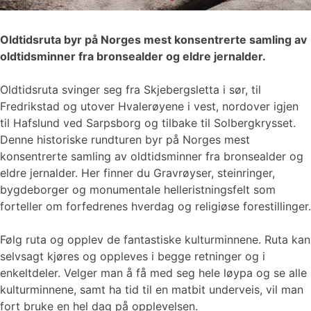
Oldtidsruta byr på Norges mest konsentrerte samling av
oldtidsminner fra bronsealder og eldre jernalder.
Oldtidsruta svinger seg fra Skjebergsletta i sør, til
Fredrikstad og utover Hvalerøyene i vest, nordover igjen
til Hafslund ved Sarpsborg og tilbake til Solbergkrysset.
Denne historiske rundturen byr på Norges mest
konsentrerte samling av oldtidsminner fra bronsealder og
eldre jernalder. Her finner du Gravrøyser, steinringer,
bygdeborger og monumentale helleristningsfelt som
forteller om forfedrenes hverdag og religiøse forestillinger.
Følg ruta og opplev de fantastiske kulturminnene. Ruta kan
selvsagt kjøres og oppleves i begge retninger og i
enkeltdeler. Velger man å få med seg hele løypa og se alle
kulturminnene, samt ha tid til en matbit underveis, vil man
fort bruke en hel dag på opplevelsen.