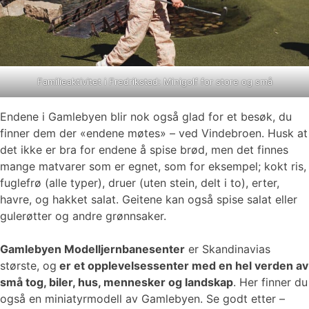
Familieaktivitet i Fredrikstad: Minigolf for store og små
Endene i Gamlebyen blir nok også glad for et besøk, du
finner dem der «endene møtes» – ved Vindebroen. Husk at
det ikke er bra for endene å spise brød, men det finnes
mange matvarer som er egnet, som for eksempel; kokt ris,
fuglefrø (alle typer), druer (uten stein, delt i to), erter,
havre, og hakket salat. Geitene kan også spise salat eller
gulerøtter og andre grønnsaker.
Gamlebyen Modelljernbanesenter
er Skandinavias
største, og
er et opplevelsessenter med en hel verden av
små tog, biler, hus, mennesker og landskap
. Her finner du
også en miniatyrmodell av Gamlebyen. Se godt etter –