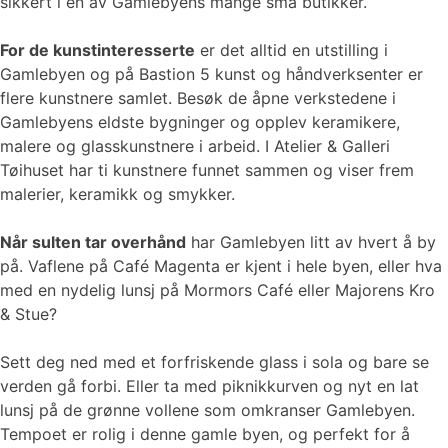
sikkert i en av Gamlebyens mange små butikker.
For de kunstinteresserte
er det alltid en utstilling i
Gamlebyen og på Bastion 5 kunst og håndverksenter er
flere kunstnere samlet. Besøk de åpne verkstedene i
Gamlebyens eldste bygninger og opplev keramikere,
malere og glasskunstnere i arbeid. I Atelier & Galleri
Tøihuset har ti kunstnere funnet sammen og viser frem
malerier, keramikk og smykker.
Når sulten tar overhånd
har Gamlebyen litt av hvert å by
på. Vaflene på Café Magenta er kjent i hele byen, eller hva
med en nydelig lunsj på Mormors Café eller Majorens Kro
& Stue?
Sett deg ned med et forfriskende glass i sola og bare se
verden gå forbi. Eller ta med piknikkurven og nyt en lat
lunsj på de grønne vollene som omkranser Gamlebyen.
Tempoet er rolig i denne gamle byen, og perfekt for å