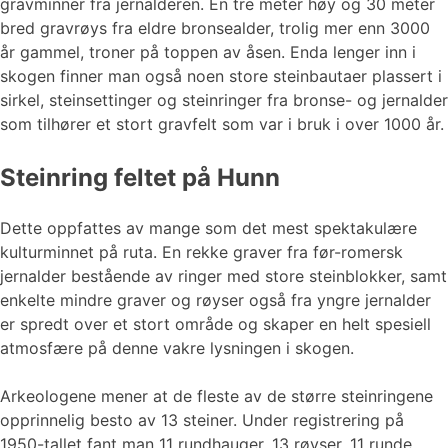
gravminner fra jernalderen. En tre meter høy og 30 meter
bred gravrøys fra eldre bronsealder, trolig mer enn 3000
år gammel, troner på toppen av åsen. Enda lenger inn i
skogen finner man også noen store steinbautaer plassert i
sirkel, steinsettinger og steinringer fra bronse- og jernalder
som tilhører et stort gravfelt som var i bruk i over 1000 år.
Steinring feltet på Hunn
Dette oppfattes av mange som det mest spektakulære
kulturminnet på ruta. En rekke graver fra før-romersk
jernalder bestående av ringer med store steinblokker, samt
enkelte mindre graver og røyser også fra yngre jernalder
er spredt over et stort område og skaper en helt spesiell
atmosfære på denne vakre lysningen i skogen.
Arkeologene mener at de fleste av de større steinringene
opprinnelig besto av 13 steiner. Under registrering på
1950-tallet fant man 11 rundhauger, 13 røyser, 11 runde