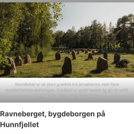
Hunnfeltet er et stort gravfelt fra jernalderen med flere
karakteristiske steinringer. Området er godt bevart og gir et unikt
innblikk i forhistoriske gravskikker.
Ravneberget, bygdeborgen på
Hunnfjellet