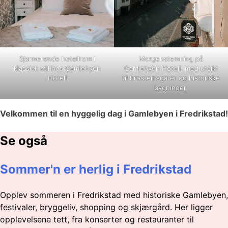
Sjarmerende hotellrom i
Morgenstemning på
klassisk stil hos Gamlebyen
Gamlebyen Hotell, med utsikt
Hotell
til brosteinsgater og historiske
bygninger.
Velkommen til en hyggelig dag i Gamlebyen i Fredrikstad!
Se også
Sommer'n er herlig i Fredrikstad
Opplev sommeren i Fredrikstad med historiske Gamlebyen,
festivaler, bryggeliv, shopping og skjærgård. Her ligger
opplevelsene tett, fra konserter og restauranter til