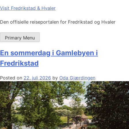
Skip
Visit Fredrikstad & Hvaler
to
content
Den offisielle reiseportalen for Fredrikstad og Hvaler
Primary Menu
En sommerdag i Gamlebyen i
Fredrikstad
Posted on
22. juli 2026
by
Oda Gjærdingen