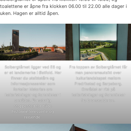
toalettene er åpne fra klokken 06.00 til 22.00 alle dager i
uken. Hagen er alltid åpen.
Solbergtårnet ligger ved E6 og
Fra toppen av Solbergtårnet får
er et landemerke i Østfold. Her
man panoramautsikt over
finner du utsiktstårn og
kulturlandskapet mellom
informasjonssenter som
Fredrikstad og Sarpsborg.
forteller historien om
Området er rikt på
helleristninger og fornminner i
helleristninger og fornminner
området. Et naturlig
fra bronsealderen.
stoppested for både
historieinteresserte og
reisende.