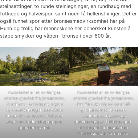
steinsettinger, to runde steinlegninger, en rundhaug med
fotkjede og hulveispor, samt noen få helleristninger. Det er
også funnet spor etter bronsesmedvirksomhet her på
Hunn og trolig har menneskene her behersket kunsten å
støpe smykker og våpen i bronse i over 600 år.
Hunnfeltet er et av Norges
Hunnfeltet er et av Norges
største gravfelt fra jernalderen.
største gravfelt fra jernalderen.
Her finnes steinringer, røyser
Området består av over 145
og dommerhauger som vitner
gravminner, blant annet
om en rik forhistorie. Feltet er
steinringer, røyser og
omgitt av frodig skog og er et
dommerhauger. Feltet er godt
populært turmål.
tilrettelagt for besøk med
informasjonstavler og stier.