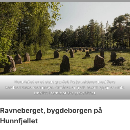
Hunnfeltet er et stort gravfelt fra jernalderen med flere
karakteristiske steinringer. Området er godt bevart og gir et unikt
innblikk i forhistoriske gravskikker.
Ravneberget, bygdeborgen på
Hunnfjellet