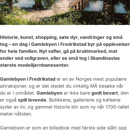
Historie, kunst, shopping, søte dyr, vandringer og små
tog – en dag i Gamlebyen i Fredrikstad byr på opplevelser
for hele familien. Nyt vafler, gå på bruktmarked, mat
ender ved vollgraven, eller se små tog i Skandinavias
største modelljernbanesenter.
Gamlebyen i Fredrikstad
er en av Norges mest populære
attraksjoner, og er det stedet du virkelig MÅ besøke når
du er i området.
Gamlebyen
er ikke bare
godt bevart
, den
er også
spill levende
. Butikkene, galleriene og kafeene
syder av liv, og gammel historie blir som ny når 1700-tallet
møter nåtiden.
Gamlebyen er som en billedbok med første side slått opp