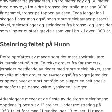
gravminner fra jernalderen. En tre meter høy og 30 meter
bred gravrøys fra eldre bronsealder, trolig mer enn 3000
år gammel, troner på toppen av åsen. Enda lenger inn i
skogen finner man også noen store steinbautaer plassert i
sirkel, steinsettinger og steinringer fra bronse- og jernalder
som tilhører et stort gravfelt som var i bruk i over 1000 år.
Steinring feltet på Hunn
Dette oppfattes av mange som det mest spektakulære
kulturminnet på ruta. En rekke graver fra før-romersk
jernalder bestående av ringer med store steinblokker, samt
enkelte mindre graver og røyser også fra yngre jernalder
er spredt over et stort område og skaper en helt spesiell
atmosfære på denne vakre lysningen i skogen.
Arkeologene mener at de fleste av de større steinringene
opprinnelig besto av 13 steiner. Under registrering på
1950-tallet fant man 11 rundhauger, 13 røyser, 11 runde