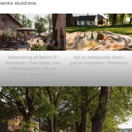
senke skuldrene.
Uteservering på Bastion 5 i
Nyt en avslappende piknik i
Gamlebyen i Fredrikstad, hvor
grønne omgivelser i Gamlebyen
Café Magenta byr på mat,
drikke og levende kultur i
historiske omgivelser.