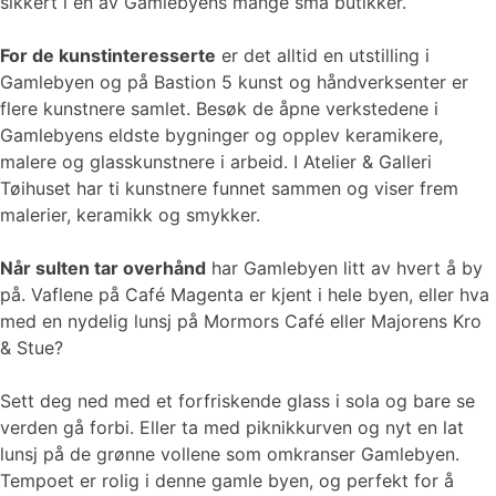
sikkert i en av Gamlebyens mange små butikker.
For de kunstinteresserte
er det alltid en utstilling i
Gamlebyen og på Bastion 5 kunst og håndverksenter er
flere kunstnere samlet. Besøk de åpne verkstedene i
Gamlebyens eldste bygninger og opplev keramikere,
malere og glasskunstnere i arbeid. I Atelier & Galleri
Tøihuset har ti kunstnere funnet sammen og viser frem
malerier, keramikk og smykker.
Når sulten tar overhånd
har Gamlebyen litt av hvert å by
på. Vaflene på Café Magenta er kjent i hele byen, eller hva
med en nydelig lunsj på Mormors Café eller Majorens Kro
& Stue?
Sett deg ned med et forfriskende glass i sola og bare se
verden gå forbi. Eller ta med piknikkurven og nyt en lat
lunsj på de grønne vollene som omkranser Gamlebyen.
Tempoet er rolig i denne gamle byen, og perfekt for å