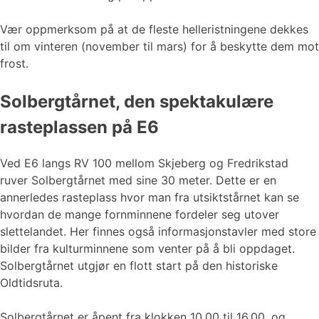
Vær oppmerksom på at de fleste helleristningene dekkes
til om vinteren (november til mars) for å beskytte dem mot
frost.
Solbergtårnet, den spektakulære
rasteplassen på E6
Ved E6 langs RV 100 mellom Skjeberg og Fredrikstad
ruver Solbergtårnet med sine 30 meter. Dette er en
annerledes rasteplass hvor man fra utsiktstårnet kan se
hvordan de mange fornminnene fordeler seg utover
slettelandet. Her finnes også informasjonstavler med store
bilder fra kulturminnene som venter på å bli oppdaget.
Solbergtårnet utgjør en flott start på den historiske
Oldtidsruta.
Solbergtårnet er åpent fra klokken 10.00 til 16.00, og