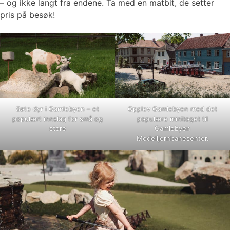
– og ikke langt fra endene. Ta med en matbit, de setter
pris på besøk!
Søte dyr i Gamlebyen – et
Opplev Gamlebyen med det
populært innslag for små og
populære minitoget til
store
Gamlebyen
Modelljernbanesenter.