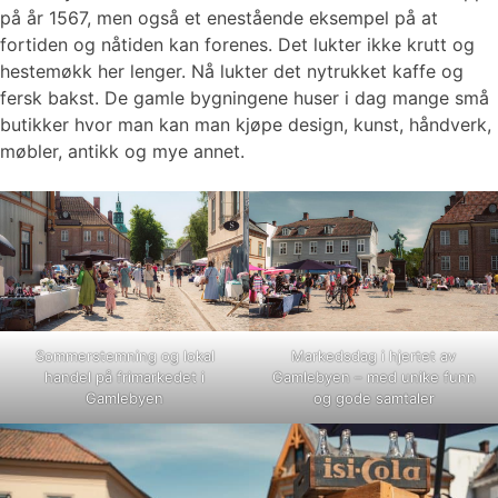
på år 1567, men også et enestående eksempel på at
fortiden og nåtiden kan forenes. Det lukter ikke krutt og
hestemøkk her lenger. Nå lukter det nytrukket kaffe og
fersk bakst. De gamle bygningene huser i dag mange små
butikker hvor man kan man kjøpe design, kunst, håndverk,
møbler, antikk og mye annet.
Sommerstemning og lokal
Markedsdag i hjertet av
handel på frimarkedet i
Gamlebyen – med unike funn
Gamlebyen
og gode samtaler