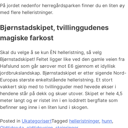
På jordet nedenfor herregårdsparken finner du en liten øy
med flere helleristninger.
Bjørnstadskipet, tvillinggudenes
magiske farkost
Skal du velge å se kun ÈN helleristning, så velg
Bjørnstadskipet! Feltet ligger like ved den gamle veien fra
Hafslund som går sørover mot E6 gjennom et idyllisk
jordbrukslandskap. Bjørnstadskipet er etter sigende Nord-
Europas største enkeltstående helleristning. Et stort
vakkert skip med to tvillingguder med hevede økser i
hendene står på dekk og skuer utover. Skipet er hele 4,5
meter langt og er ristet inn i en loddrett bergflate som
befinner seg inne i en liten lund i skogen.
Posted in
Ukategorisert
Tagged
helleristninger
,
hunn
,
Oldtidsruta
,
oldtidsveien
,
steinringer