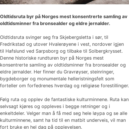
Oldtidsruta byr på Norges mest konsentrerte samling av
oldtidsminner fra bronsealder og eldre jernalder.
Oldtidsruta svinger seg fra Skjebergsletta i sør, til
Fredrikstad og utover Hvalerøyene i vest, nordover igjen
til Hafslund ved Sarpsborg og tilbake til Solbergkrysset.
Denne historiske rundturen byr på Norges mest
konsentrerte samling av oldtidsminner fra bronsealder og
eldre jernalder. Her finner du Gravrøyser, steinringer,
bygdeborger og monumentale helleristningsfelt som
forteller om forfedrenes hverdag og religiøse forestillinger.
Følg ruta og opplev de fantastiske kulturminnene. Ruta kan
selvsagt kjøres og oppleves i begge retninger og i
enkeltdeler. Velger man å få med seg hele løypa og se alle
kulturminnene, samt ha tid til en matbit underveis, vil man
fort bruke en hel dag på opplevelsen.