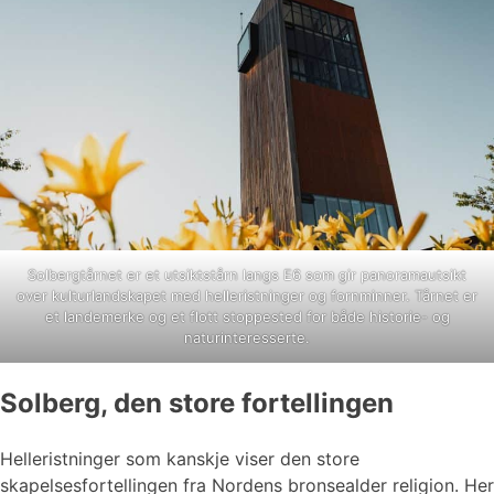
Solbergtårnet er et utsiktstårn langs E6 som gir panoramautsikt
over kulturlandskapet med helleristninger og fornminner. Tårnet er
et landemerke og et flott stoppested for både historie- og
naturinteresserte.
Solberg, den store fortellingen
Helleristninger som kanskje viser den store
skapelsesfortellingen fra Nordens bronsealder religion. Her