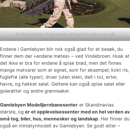
Familieaktivitet i Fredrikstad: Minigolf for store og små
Endene i Gamlebyen blir nok også glad for et besøk, du
finner dem der «endene møtes» – ved Vindebroen. Husk at
det ikke er bra for endene å spise brød, men det finnes
mange matvarer som er egnet, som for eksempel; kokt ris,
fuglefrø (alle typer), druer (uten stein, delt i to), erter,
havre, og hakket salat. Geitene kan også spise salat eller
gulerøtter og andre grønnsaker.
Gamlebyen Modelljernbanesenter
er Skandinavias
største, og
er et opplevelsessenter med en hel verden av
små tog, biler, hus, mennesker og landskap
. Her finner du
også en miniatyrmodell av Gamlebyen. Se godt etter –