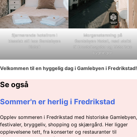
Sjarmerende hotellrom i
Morgenstemning på
klassisk stil hos Gamlebyen
Gamlebyen Hotell, med utsikt
Hotell
til brosteinsgater og historiske
bygninger.
Velkommen til en hyggelig dag i Gamlebyen i Fredrikstad!
Se også
Sommer'n er herlig i Fredrikstad
Opplev sommeren i Fredrikstad med historiske Gamlebyen,
festivaler, bryggeliv, shopping og skjærgård. Her ligger
opplevelsene tett, fra konserter og restauranter til