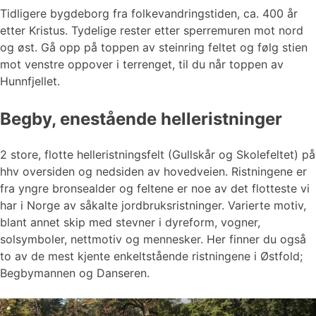
Tidligere bygdeborg fra folkevandringstiden, ca. 400 år
etter Kristus. Tydelige rester etter sperremuren mot nord
og øst. Gå opp på toppen av steinring feltet og følg stien
mot venstre oppover i terrenget, til du når toppen av
Hunnfjellet.
Begby, enestående helleristninger
2 store, flotte helleristningsfelt (Gullskår og Skolefeltet) på
hhv oversiden og nedsiden av hovedveien. Ristningene er
fra yngre bronsealder og feltene er noe av det flotteste vi
har i Norge av såkalte jordbruksristninger. Varierte motiv,
blant annet skip med stevner i dyreform, vogner,
solsymboler, nettmotiv og mennesker. Her finner du også
to av de mest kjente enkeltstående ristningene i Østfold;
Begbymannen og Danseren.