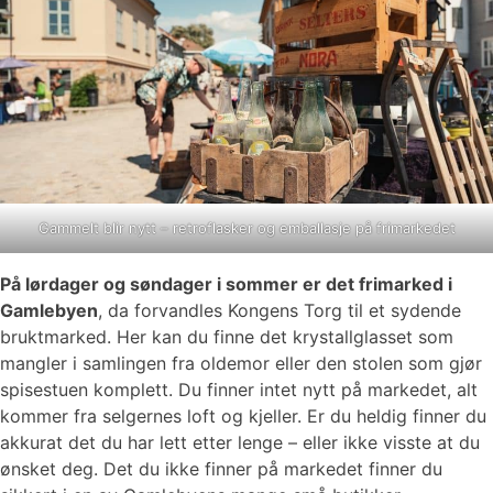
Gammelt blir nytt – retroflasker og emballasje på frimarkedet
På lørdager og søndager i sommer er det frimarked i
Gamlebyen
, da forvandles Kongens Torg til et sydende
bruktmarked. Her kan du finne det krystallglasset som
mangler i samlingen fra oldemor eller den stolen som gjør
spisestuen komplett. Du finner intet nytt på markedet, alt
kommer fra selgernes loft og kjeller. Er du heldig finner du
akkurat det du har lett etter lenge – eller ikke visste at du
ønsket deg. Det du ikke finner på markedet finner du