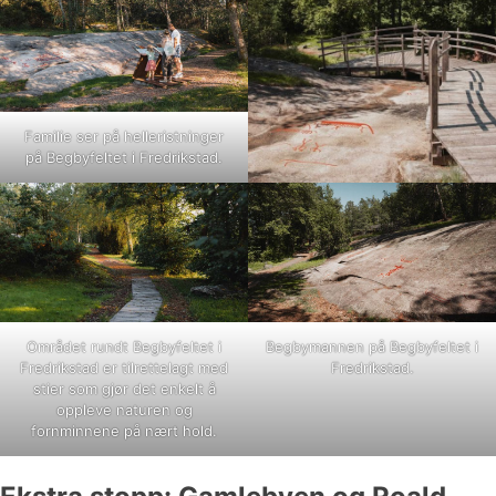
Familie ser på helleristninger
på Begbyfeltet i Fredrikstad.
Området rundt Begbyfeltet i
Begbymannen på Begbyfeltet i
Fredrikstad er tilrettelagt med
Fredrikstad.
stier som gjør det enkelt å
oppleve naturen og
fornminnene på nært hold.