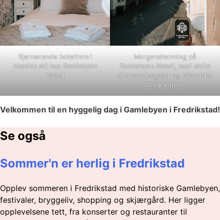
Sjarmerende hotellrom i
Morgenstemning på
klassisk stil hos Gamlebyen
Gamlebyen Hotell, med utsikt
Hotell
til brosteinsgater og historiske
bygninger.
Velkommen til en hyggelig dag i Gamlebyen i Fredrikstad!
Se også
Sommer'n er herlig i Fredrikstad
Opplev sommeren i Fredrikstad med historiske Gamlebyen,
festivaler, bryggeliv, shopping og skjærgård. Her ligger
opplevelsene tett, fra konserter og restauranter til