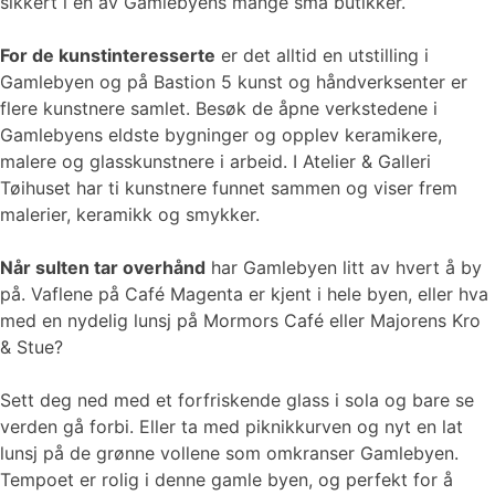
sikkert i en av Gamlebyens mange små butikker.
For de kunstinteresserte
er det alltid en utstilling i
Gamlebyen og på Bastion 5 kunst og håndverksenter er
flere kunstnere samlet. Besøk de åpne verkstedene i
Gamlebyens eldste bygninger og opplev keramikere,
malere og glasskunstnere i arbeid. I Atelier & Galleri
Tøihuset har ti kunstnere funnet sammen og viser frem
malerier, keramikk og smykker.
Når sulten tar overhånd
har Gamlebyen litt av hvert å by
på. Vaflene på Café Magenta er kjent i hele byen, eller hva
med en nydelig lunsj på Mormors Café eller Majorens Kro
& Stue?
Sett deg ned med et forfriskende glass i sola og bare se
verden gå forbi. Eller ta med piknikkurven og nyt en lat
lunsj på de grønne vollene som omkranser Gamlebyen.
Tempoet er rolig i denne gamle byen, og perfekt for å