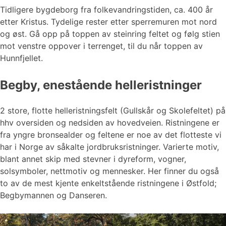
Tidligere bygdeborg fra folkevandringstiden, ca. 400 år
etter Kristus. Tydelige rester etter sperremuren mot nord
og øst. Gå opp på toppen av steinring feltet og følg stien
mot venstre oppover i terrenget, til du når toppen av
Hunnfjellet.
Begby, enestående helleristninger
2 store, flotte helleristningsfelt (Gullskår og Skolefeltet) på
hhv oversiden og nedsiden av hovedveien. Ristningene er
fra yngre bronsealder og feltene er noe av det flotteste vi
har i Norge av såkalte jordbruksristninger. Varierte motiv,
blant annet skip med stevner i dyreform, vogner,
solsymboler, nettmotiv og mennesker. Her finner du også
to av de mest kjente enkeltstående ristningene i Østfold;
Begbymannen og Danseren.