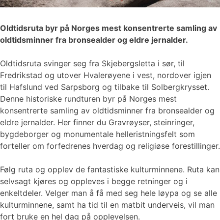
Oldtidsruta byr på Norges mest konsentrerte samling av
oldtidsminner fra bronsealder og eldre jernalder.
Oldtidsruta svinger seg fra Skjebergsletta i sør, til
Fredrikstad og utover Hvalerøyene i vest, nordover igjen
til Hafslund ved Sarpsborg og tilbake til Solbergkrysset.
Denne historiske rundturen byr på Norges mest
konsentrerte samling av oldtidsminner fra bronsealder og
eldre jernalder. Her finner du Gravrøyser, steinringer,
bygdeborger og monumentale helleristningsfelt som
forteller om forfedrenes hverdag og religiøse forestillinger.
Følg ruta og opplev de fantastiske kulturminnene. Ruta kan
selvsagt kjøres og oppleves i begge retninger og i
enkeltdeler. Velger man å få med seg hele løypa og se alle
kulturminnene, samt ha tid til en matbit underveis, vil man
fort bruke en hel dag på opplevelsen.