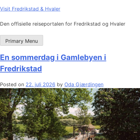
Skip
Visit Fredrikstad & Hvaler
to
content
Den offisielle reiseportalen for Fredrikstad og Hvaler
Primary Menu
En sommerdag i Gamlebyen i
Fredrikstad
Posted on
22. juli 2026
by
Oda Gjærdingen