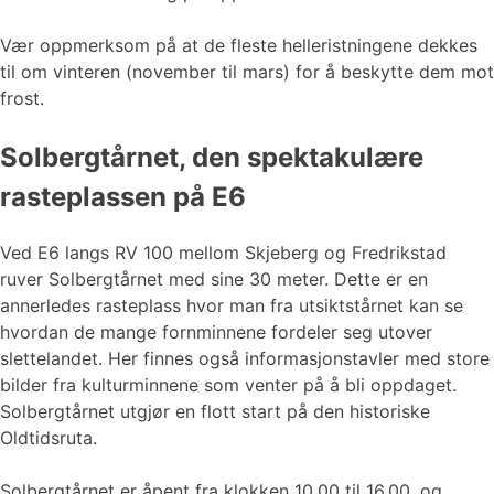
Vær oppmerksom på at de fleste helleristningene dekkes
til om vinteren (november til mars) for å beskytte dem mot
frost.
Solbergtårnet, den spektakulære
rasteplassen på E6
Ved E6 langs RV 100 mellom Skjeberg og Fredrikstad
ruver Solbergtårnet med sine 30 meter. Dette er en
annerledes rasteplass hvor man fra utsiktstårnet kan se
hvordan de mange fornminnene fordeler seg utover
slettelandet. Her finnes også informasjonstavler med store
bilder fra kulturminnene som venter på å bli oppdaget.
Solbergtårnet utgjør en flott start på den historiske
Oldtidsruta.
Solbergtårnet er åpent fra klokken 10.00 til 16.00, og