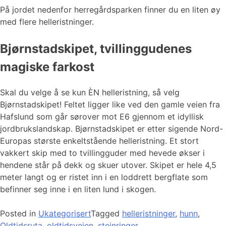
På jordet nedenfor herregårdsparken finner du en liten øy
med flere helleristninger.
Bjørnstadskipet, tvillinggudenes
magiske farkost
Skal du velge å se kun ÈN helleristning, så velg
Bjørnstadskipet! Feltet ligger like ved den gamle veien fra
Hafslund som går sørover mot E6 gjennom et idyllisk
jordbrukslandskap. Bjørnstadskipet er etter sigende Nord-
Europas største enkeltstående helleristning. Et stort
vakkert skip med to tvillingguder med hevede økser i
hendene står på dekk og skuer utover. Skipet er hele 4,5
meter langt og er ristet inn i en loddrett bergflate som
befinner seg inne i en liten lund i skogen.
Posted in
Ukategorisert
Tagged
helleristninger
,
hunn
,
Oldtidsruta
,
oldtidsveien
,
steinringer