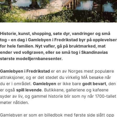
Historie, kunst, shopping, søte dyr, vandringer og små
tog – en dag i Gamlebyen i Fredrikstad byr på opplevelser
for hele familien. Nyt vafler, gå på bruktmarked, mat
ender ved vollgraven, eller se små tog i Skandinavias
største modelljernbanesenter.
Gamlebyen i Fredrikstad
er en av Norges mest populære
attraksjoner, og er det stedet du virkelig MÅ besøke når
du er i området.
Gamlebyen
er ikke bare
godt bevart
, den
er også
spill levende
. Butikkene, galleriene og kafeene
syder av liv, og gammel historie blir som ny når 1700-tallet
møter nåtiden.
Gamlebyen er som en billedbok med første side slått opp