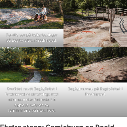
Familie ser på helleristninger
på Begbyfeltet i Fredrikstad.
Området rundt Begbyfeltet i
Begbymannen på Begbyfeltet i
Fredrikstad er tilrettelagt med
Fredrikstad.
stier som gjør det enkelt å
oppleve naturen og
fornminnene på nært hold.