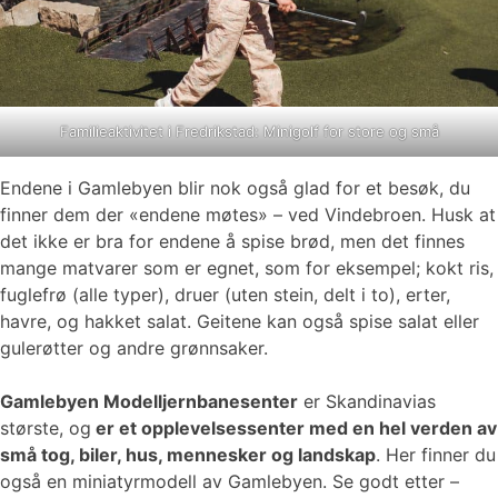
Familieaktivitet i Fredrikstad: Minigolf for store og små
Endene i Gamlebyen blir nok også glad for et besøk, du
finner dem der «endene møtes» – ved Vindebroen. Husk at
det ikke er bra for endene å spise brød, men det finnes
mange matvarer som er egnet, som for eksempel; kokt ris,
fuglefrø (alle typer), druer (uten stein, delt i to), erter,
havre, og hakket salat. Geitene kan også spise salat eller
gulerøtter og andre grønnsaker.
Gamlebyen Modelljernbanesenter
er Skandinavias
største, og
er et opplevelsessenter med en hel verden av
små tog, biler, hus, mennesker og landskap
. Her finner du
også en miniatyrmodell av Gamlebyen. Se godt etter –