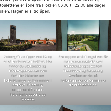
toalettene er åpne fra klokken 06.00 til 22.00 alle dager i
uken. Hagen er alltid åpen.
Solbergtårnet ligger ved E6 og
Fra toppen av Solbergtårnet får
er et landemerke i Østfold. Her
man panoramautsikt over
finner du utsiktstårn og
kulturlandskapet mellom
informasjonssenter som
Fredrikstad og Sarpsborg.
forteller historien om
Området er rikt på
helleristninger og fornminner i
helleristninger og fornminner
området. Et naturlig
fra bronsealderen.
stoppested for både
historieinteresserte og
reisende.