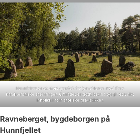
Hunnfeltet er et stort gravfelt fra jernalderen med flere
karakteristiske steinringer. Området er godt bevart og gir et unikt
innblikk i forhistoriske gravskikker.
Ravneberget, bygdeborgen på
Hunnfjellet