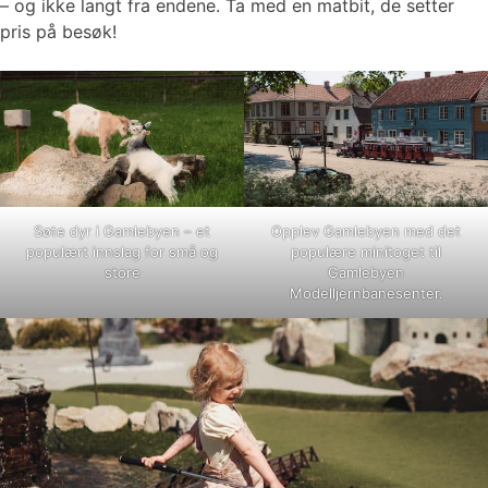
– og ikke langt fra endene. Ta med en matbit, de setter
pris på besøk!
Søte dyr i Gamlebyen – et
Opplev Gamlebyen med det
populært innslag for små og
populære minitoget til
store
Gamlebyen
Modelljernbanesenter.