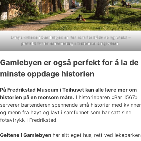
Langs vollene i Gamlebyen er det rom for både ro og utsikt –
perfekt for en sommerdag i historiske omgivelser.
Gamlebyen er også perfekt for å la de
minste oppdage historien
På Fredrikstad Museum i Tøihuset kan alle lære mer om
historien på en morsom måte.
I historiebaren «Bar 1567»
serverer bartenderen spennende små historier med kvinner
og menn fra høyt og lavt i samfunnet som har satt sine
fotavtrykk i Fredrikstad.
Geitene i Gamlebyen
har sitt eget hus, rett ved lekeparken