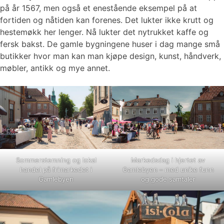
på år 1567, men også et enestående eksempel på at
fortiden og nåtiden kan forenes. Det lukter ikke krutt og
hestemøkk her lenger. Nå lukter det nytrukket kaffe og
fersk bakst. De gamle bygningene huser i dag mange små
butikker hvor man kan man kjøpe design, kunst, håndverk,
møbler, antikk og mye annet.
Sommerstemning og lokal
Markedsdag i hjertet av
handel på frimarkedet i
Gamlebyen – med unike funn
Gamlebyen
og gode samtaler