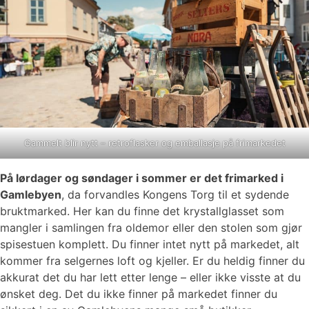
Gammelt blir nytt – retroflasker og emballasje på frimarkedet
På lørdager og søndager i sommer er det frimarked i
Gamlebyen
, da forvandles Kongens Torg til et sydende
bruktmarked. Her kan du finne det krystallglasset som
mangler i samlingen fra oldemor eller den stolen som gjør
spisestuen komplett. Du finner intet nytt på markedet, alt
kommer fra selgernes loft og kjeller. Er du heldig finner du
akkurat det du har lett etter lenge – eller ikke visste at du
ønsket deg. Det du ikke finner på markedet finner du