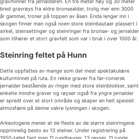
gravminner fra jernalderen. En tre meter høy og 30 meter
bred gravrøys fra eldre bronsealder, trolig mer enn 3000
år gammel, troner på toppen av åsen. Enda lenger inn i
skogen finner man også noen store steinbautaer plassert i
sirkel, steinsettinger og steinringer fra bronse- og jernalder
som tilhører et stort gravfelt som var i bruk i over 1000 år.
Steinring feltet på Hunn
Dette oppfattes av mange som det mest spektakulære
kulturminnet på ruta. En rekke graver fra før-romersk
jernalder bestående av ringer med store steinblokker, samt
enkelte mindre graver og røyser også fra yngre jernalder
er spredt over et stort område og skaper en helt spesiell
atmosfære på denne vakre lysningen i skogen.
Arkeologene mener at de fleste av de større steinringene
opprinnelig besto av 13 steiner. Under registrering på
1950-tallet fant man 11 rundhauger, 13 røyser, 11 runde