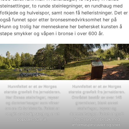
steinsettinger, to runde steinlegninger, en rundhaug med
fotkjede og hulveispor, samt noen få helleristninger. Det er
også funnet spor etter bronsesmedvirksomhet her på
Hunn og trolig har menneskene her behersket kunsten å
støpe smykker og våpen i bronse i over 600 år.
Hunnfeltet er et av Norges
Hunnfeltet er et av Norges
største gravfelt fra jernalderen.
største gravfelt fra jernalderen.
Her finnes steinringer, røyser
Området består av over 145
og dommerhauger som vitner
gravminner, blant annet
om en rik forhistorie. Feltet er
steinringer, røyser og
omgitt av frodig skog og er et
dommerhauger. Feltet er godt
populært turmål.
tilrettelagt for besøk med
informasjonstavler og stier.