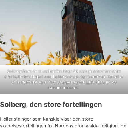
Solbergtårnet er et utsiktstårn langs E6 som gir panoramautsikt
over kulturlandskapet med helleristninger og fornminner. Tårnet er
et landemerke og et flott stoppested for både historie- og
naturinteresserte.
Solberg, den store fortellingen
Helleristninger som kanskje viser den store
skapelsesfortellingen fra Nordens bronsealder religion. Her