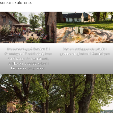
senke skuldrene.
Uteservering på Bastion 5 i
Nyt en avslappende piknik i
Gamlebyen i Fredrikstad, hvor
grønne omgivelser i Gamlebyen
Café Magenta byr på mat,
drikke og levende kultur i
historiske omgivelser.