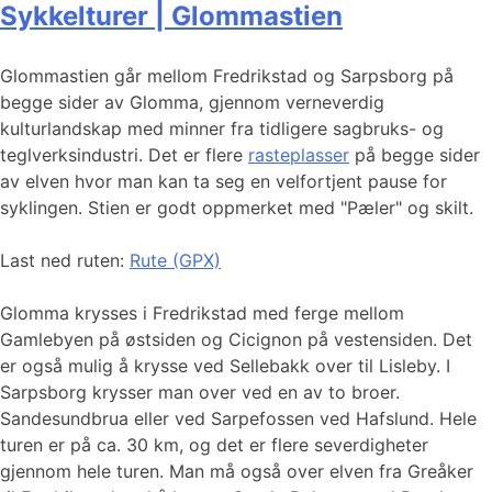
Sykkelturer | Glommastien
Glommastien går mellom Fredrikstad og Sarpsborg på
begge sider av Glomma, gjennom verneverdig
kulturlandskap med minner fra tidligere sagbruks- og
teglverksindustri. Det er flere
rasteplasser
på begge sider
av elven hvor man kan ta seg en velfortjent pause for
syklingen. Stien er godt oppmerket med "Pæler" og skilt.
Last ned ruten:
Rute (GPX)
Glomma krysses i Fredrikstad med ferge mellom
Gamlebyen på østsiden og Cicignon på vestensiden. Det
er også mulig å krysse ved Sellebakk over til Lisleby. I
Sarpsborg krysser man over ved en av to broer.
Sandesundbrua eller ved Sarpefossen ved Hafslund. Hele
turen er på ca. 30 km, og det er flere severdigheter
gjennom hele turen. Man må også over elven fra Greåker