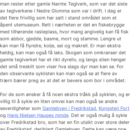
man rester etter gamle Narnte Teglverk, som var det siste
av teglverkene i Nedre Glomma som var i drift. I dag er
det flere frivillig som har satt i stand området som et
åpent utemuseum. Rett i nærheten er det en fiskebrygge
med tilhørende rasteplass, hvor mang angivelig kan få fisk
som abbor, gjedde, basme, mort og stamme. Lengre ut
kan man få flyndre, kolje, sei og makrell. Er man ekstra
heldig, kan man også få laks. Skogen som omkranser det
gamle teglverket har et rikt dyreliv, og langs stien henger
det små treskilt som viser hva slags dyr man kan se. For
den observante syklisten kan man også se at flere av
trærn bærer preg av at det er bevere som bor i området.
For de som ønsker å få noen ekstra tråkk på sykklen, og er
villig til å sykle en liten omvei kan man også se andre
severdigheter som
Gamlebyen i Fredrikstad
,
Kongsten Fort
og
Hans Nielsen Hauges minde
. Det er også mulig å sykle
over Fredrikstad bro, som har en fin utsikt over store deler
av Fredrikstad, deriblant Gamlebyen. Dette kan være noe