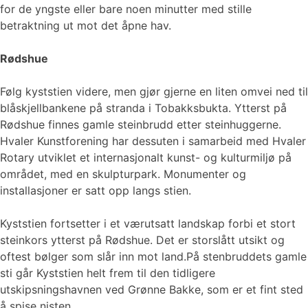
for de yngste eller bare noen minutter med stille
betraktning ut mot det åpne hav.
Rødshue
Følg kyststien videre, men gjør gjerne en liten omvei ned til
blåskjellbankene på stranda i Tobakksbukta. Ytterst på
Rødshue finnes gamle steinbrudd etter steinhuggerne.
Hvaler Kunstforening har dessuten i samarbeid med Hvaler
Rotary utviklet et internasjonalt kunst- og kulturmiljø på
området, med en skulpturpark. Monumenter og
installasjoner er satt opp langs stien.
Kyststien fortsetter i et værutsatt landskap forbi et stort
steinkors ytterst på Rødshue. Det er storslått utsikt og
oftest bølger som slår inn mot land.På stenbruddets gamle
sti går Kyststien helt frem til den tidligere
utskipsningshavnen ved Grønne Bakke, som er et fint sted
å spise nisten.