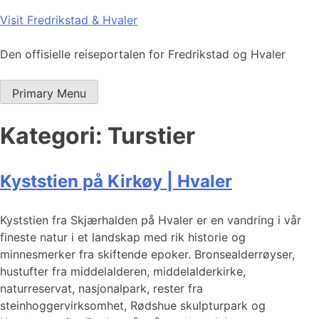
Skip
Visit Fredrikstad & Hvaler
to
content
Den offisielle reiseportalen for Fredrikstad og Hvaler
Primary Menu
Kategori:
Turstier
Kyststien på Kirkøy | Hvaler
Kyststien fra Skjærhalden på Hvaler er en vandring i vår
fineste natur i et landskap med rik historie og
minnesmerker fra skiftende epoker. Bronsealderrøyser,
hustufter fra middelalderen, middelalderkirke,
naturreservat, nasjonalpark, rester fra
steinhoggervirksomhet, Rødshue skulpturpark og