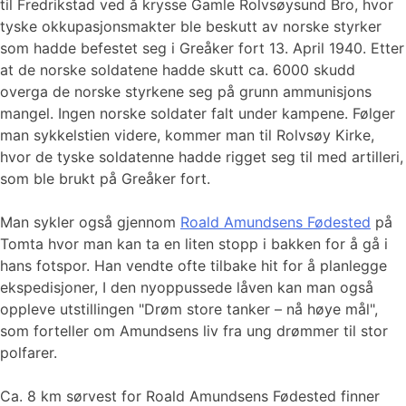
til Fredrikstad ved å krysse Gamle Rolvsøysund Bro, hvor
tyske okkupasjonsmakter ble beskutt av norske styrker
som hadde befestet seg i Greåker fort 13. April 1940. Etter
at de norske soldatene hadde skutt ca. 6000 skudd
overga de norske styrkene seg på grunn ammunisjons
mangel. Ingen norske soldater falt under kampene. Følger
man sykkelstien videre, kommer man til Rolvsøy Kirke,
hvor de tyske soldatenne hadde rigget seg til med artilleri,
som ble brukt på Greåker fort.
Man sykler også gjennom
Roald Amundsens Fødested
på
Tomta hvor man kan ta en liten stopp i bakken for å gå i
hans fotspor. Han vendte ofte tilbake hit for å planlegge
ekspedisjoner, I den nyoppussede låven kan man også
oppleve utstillingen "Drøm store tanker – nå høye mål",
som forteller om Amundsens liv fra ung drømmer til stor
polfarer.
Ca. 8 km sørvest for Roald Amundsens Fødested finner