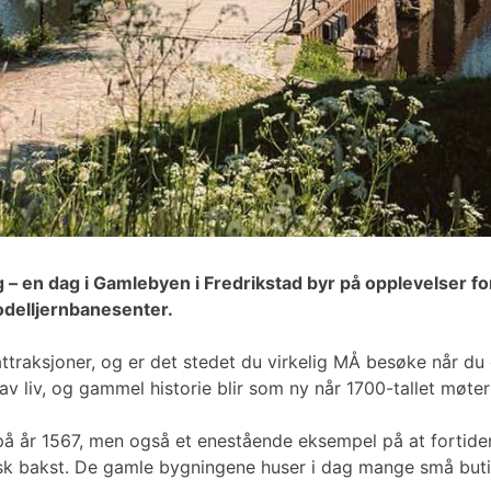
g – en dag i Gamlebyen i Fredrikstad byr på opplevelser fo
modelljernbanesenter.
traksjoner, og er det stedet du virkelig MÅ besøke når du 
av liv, og gammel historie blir som ny når 1700-tallet møter
å år 1567, men også et enestående eksempel på at fortiden 
ersk bakst. De gamle bygningene huser i dag mange små but