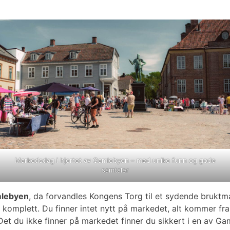
Markedsdag i hjertet av Gamlebyen – med unike funn og gode
samtaler
mlebyen
, da forvandles Kongens Torg til et sydende bruktma
komplett. Du finner intet nytt på markedet, alt kommer fra s
g. Det du ikke finner på markedet finner du sikkert i en av