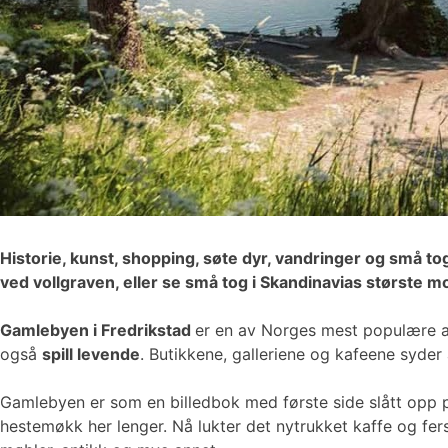
Historie, kunst, shopping, søte dyr, vandringer og små to
ved vollgraven, eller se små tog i Skandinavias største 
Gamlebyen i Fredrikstad
er en av Norges mest populære at
også
spill levende
. Butikkene, galleriene og kafeene syder 
Gamlebyen er som en billedbok med første side slått opp p
hestemøkk her lenger. Nå lukter det nytrukket kaffe og f