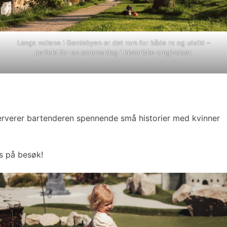
Langs vollene i Gamlebyen er det rom for både ro og utsikt –
perfekt for en sommerdag i historiske omgivelser.
erverer bartenderen spennende små historier med kvinner
is på besøk!