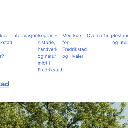
kjer i
Informasjon
Isegran –
Med kurs
Overnatting
Restau
ikstad
historie,
for
og utel
å
håndverk
Fredrikstad
r?
og natur
og Hvaler
midt i
Fredrikstad
tad