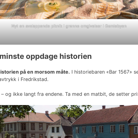
Nyt en avslappende piknik i grønne omgivelser i Gamlebyen
 minste oppdage historien
historien på en morsom måte.
I historiebaren «Bar 1567» s
vtrykk i Fredrikstad.
n – og ikke langt fra endene. Ta med en matbit, de setter pr