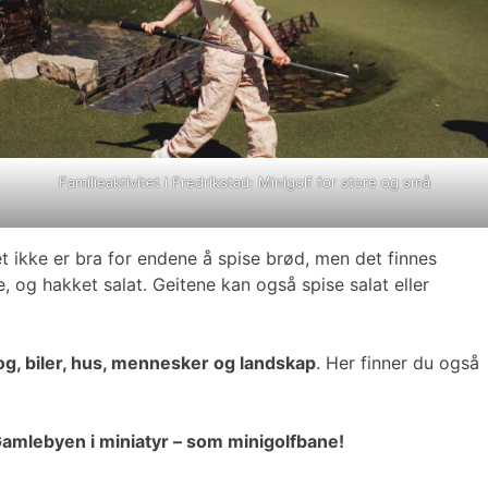
Familieaktivitet i Fredrikstad: Minigolf for store og små
 ikke er bra for endene å spise brød, men det finnes
e, og hakket salat. Geitene kan også spise salat eller
g, biler, hus, mennesker og landskap
. Her finner du også
amlebyen i miniatyr – som minigolfbane!