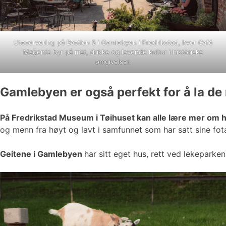
Uteservering på Bastion 5 i Gamlebyen i Fredrikstad, hvor Café
Magenta byr på mat, drikke og levende kultur i historiske
omgivelser.
Gamlebyen er også perfekt for å la de
På Fredrikstad Museum i Tøihuset kan alle lære mer om 
og menn fra høyt og lavt i samfunnet som har satt sine fota
Geitene i Gamlebyen
har sitt eget hus, rett ved lekeparke