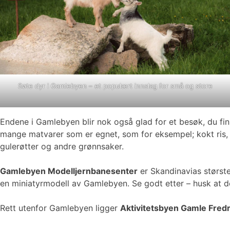
Søte dyr i Gamlebyen – et populært innslag for små og store
Endene i Gamlebyen blir nok også glad for et besøk, du fi
mange matvarer som er egnet, som for eksempel; kokt ris, fugl
gulerøtter og andre grønnsaker.
Gamlebyen Modelljernbanesenter
er Skandinavias største
en miniatyrmodell av Gamlebyen. Se godt etter – husk at de
Rett utenfor Gamlebyen ligger
Aktivitetsbyen Gamle Fredr