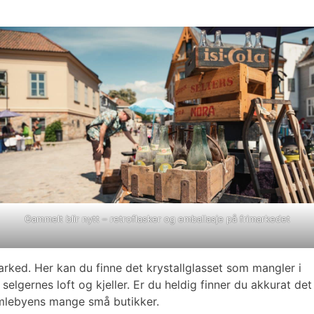
Gammelt blir nytt – retroflasker og emballasje på frimarkedet
rked. Her kan du finne det krystallglasset som mangler i
elgernes loft og kjeller. Er du heldig finner du akkurat det
 Gamlebyens mange små butikker.