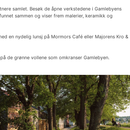
unstnere samlet. Besøk de åpne verkstedene i Gamlebyens
re funnet sammen og viser frem malerier, keramikk og
 med en nydelig lunsj på Mormors Café eller Majorens Kro &
nsj på de grønne vollene som omkranser Gamlebyen.