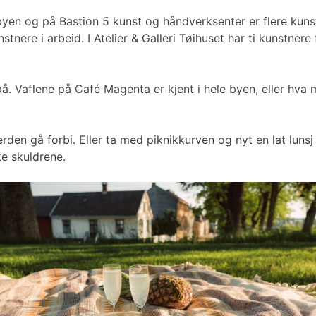
mlebyen og på Bastion 5 kunst og håndverksenter er flere k
tnere i arbeid. I Atelier & Galleri Tøihuset har ti kunstne
å. Vaflene på Café Magenta er kjent i hele byen, eller hva
erden gå forbi. Eller ta med piknikkurven og nyt en lat lu
ke skuldrene.