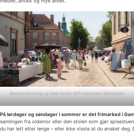
møbler, antikk og mye annet.
Sommerstemning og lokal handel på frimarkedet i Gamlebyen
På lørdager og søndager i sommer er det frimarked i Ga
samlingen fra oldemor eller den stolen som gjør spisestuen 
du har lett etter lenge – eller ikke visste at du ønsket de