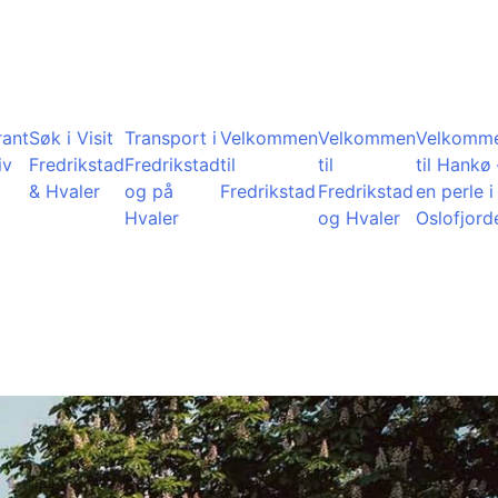
rant
Søk i Visit
Transport i
Velkommen
Velkommen
Velkomm
iv
Fredrikstad
Fredrikstad
til
til
til Hankø 
& Hvaler
og på
Fredrikstad
Fredrikstad
en perle i
Hvaler
og Hvaler
Oslofjord