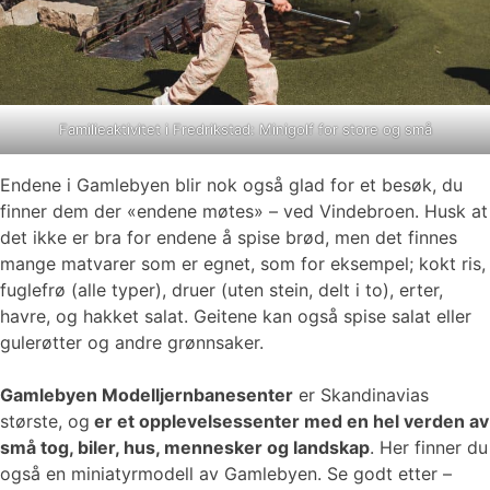
Familieaktivitet i Fredrikstad: Minigolf for store og små
Endene i Gamlebyen blir nok også glad for et besøk, du
finner dem der «endene møtes» – ved Vindebroen. Husk at
det ikke er bra for endene å spise brød, men det finnes
mange matvarer som er egnet, som for eksempel; kokt ris,
fuglefrø (alle typer), druer (uten stein, delt i to), erter,
havre, og hakket salat. Geitene kan også spise salat eller
gulerøtter og andre grønnsaker.
Gamlebyen Modelljernbanesenter
er Skandinavias
største, og
er et opplevelsessenter med en hel verden av
små tog, biler, hus, mennesker og landskap
. Her finner du
også en miniatyrmodell av Gamlebyen. Se godt etter –