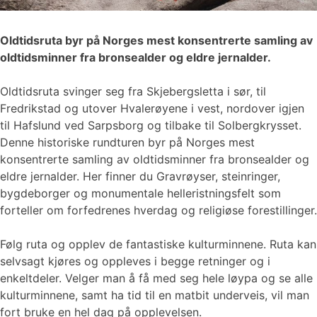
Oldtidsruta byr på Norges mest konsentrerte samling av
oldtidsminner fra bronsealder og eldre jernalder.
Oldtidsruta svinger seg fra Skjebergsletta i sør, til
Fredrikstad og utover Hvalerøyene i vest, nordover igjen
til Hafslund ved Sarpsborg og tilbake til Solbergkrysset.
Denne historiske rundturen byr på Norges mest
konsentrerte samling av oldtidsminner fra bronsealder og
eldre jernalder. Her finner du Gravrøyser, steinringer,
bygdeborger og monumentale helleristningsfelt som
forteller om forfedrenes hverdag og religiøse forestillinger.
Følg ruta og opplev de fantastiske kulturminnene. Ruta kan
selvsagt kjøres og oppleves i begge retninger og i
enkeltdeler. Velger man å få med seg hele løypa og se alle
kulturminnene, samt ha tid til en matbit underveis, vil man
fort bruke en hel dag på opplevelsen.