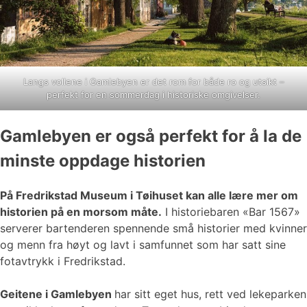
Langs vollene i Gamlebyen er det rom for både ro og utsikt –
perfekt for en sommerdag i historiske omgivelser.
Gamlebyen er også perfekt for å la de
minste oppdage historien
På Fredrikstad Museum i Tøihuset kan alle lære mer om
historien på en morsom måte.
I historiebaren «Bar 1567»
serverer bartenderen spennende små historier med kvinner
og menn fra høyt og lavt i samfunnet som har satt sine
fotavtrykk i Fredrikstad.
Geitene i Gamlebyen
har sitt eget hus, rett ved lekeparken