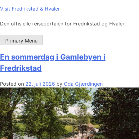
Skip
Visit Fredrikstad & Hvaler
to
content
Den offisielle reiseportalen for Fredrikstad og Hvaler
Primary Menu
En sommerdag i Gamlebyen i
Fredrikstad
Posted on
22. juli 2026
by
Oda Gjærdingen