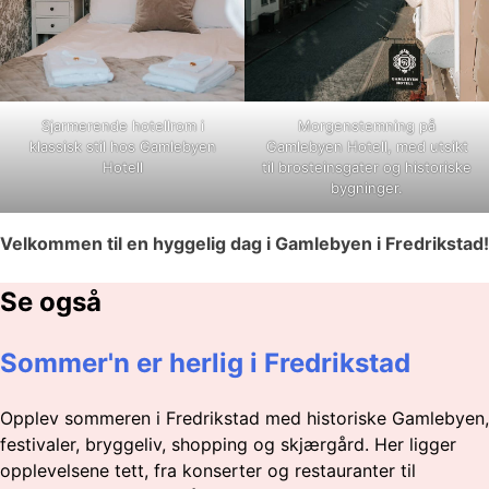
Sjarmerende hotellrom i
Morgenstemning på
klassisk stil hos Gamlebyen
Gamlebyen Hotell, med utsikt
Hotell
til brosteinsgater og historiske
bygninger.
Velkommen til en hyggelig dag i Gamlebyen i Fredrikstad!
Se også
Sommer'n er herlig i Fredrikstad
Opplev sommeren i Fredrikstad med historiske Gamlebyen,
festivaler, bryggeliv, shopping og skjærgård. Her ligger
opplevelsene tett, fra konserter og restauranter til