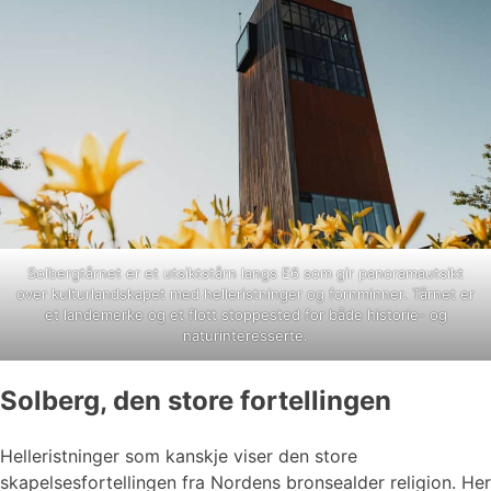
Solbergtårnet er et utsiktstårn langs E6 som gir panoramautsikt
over kulturlandskapet med helleristninger og fornminner. Tårnet er
et landemerke og et flott stoppested for både historie- og
naturinteresserte.
Solberg, den store fortellingen
Helleristninger som kanskje viser den store
skapelsesfortellingen fra Nordens bronsealder religion. Her