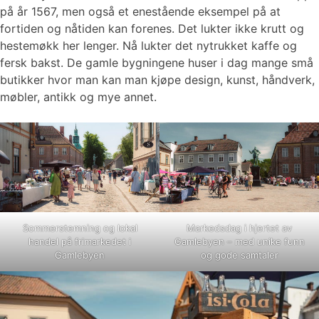
på år 1567, men også et enestående eksempel på at
fortiden og nåtiden kan forenes. Det lukter ikke krutt og
hestemøkk her lenger. Nå lukter det nytrukket kaffe og
fersk bakst. De gamle bygningene huser i dag mange små
butikker hvor man kan man kjøpe design, kunst, håndverk,
møbler, antikk og mye annet.
Sommerstemning og lokal
Markedsdag i hjertet av
handel på frimarkedet i
Gamlebyen – med unike funn
Gamlebyen
og gode samtaler