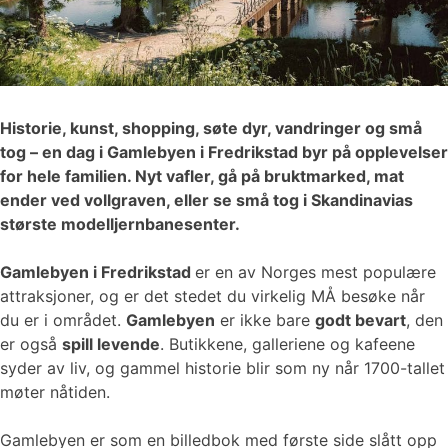
Historie, kunst, shopping, søte dyr, vandringer og små
tog – en dag i Gamlebyen i Fredrikstad byr på opplevelser
for hele familien. Nyt vafler, gå på bruktmarked, mat
ender ved vollgraven, eller se små tog i Skandinavias
største modelljernbanesenter.
Gamlebyen i Fredrikstad
er en av Norges mest populære
attraksjoner, og er det stedet du virkelig MÅ besøke når
du er i området.
Gamlebyen
er ikke bare
godt bevart
, den
er også
spill levende
. Butikkene, galleriene og kafeene
syder av liv, og gammel historie blir som ny når 1700-tallet
møter nåtiden.
Gamlebyen er som en billedbok med første side slått opp