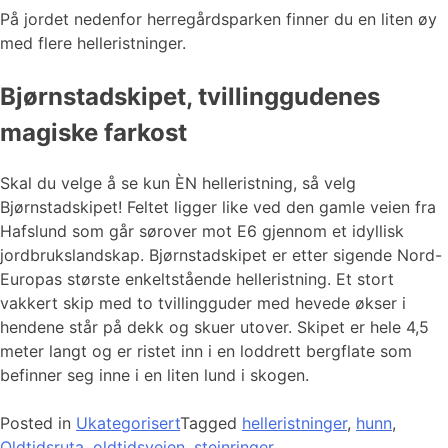
På jordet nedenfor herregårdsparken finner du en liten øy
med flere helleristninger.
Bjørnstadskipet, tvillinggudenes
magiske farkost
Skal du velge å se kun ÈN helleristning, så velg
Bjørnstadskipet! Feltet ligger like ved den gamle veien fra
Hafslund som går sørover mot E6 gjennom et idyllisk
jordbrukslandskap. Bjørnstadskipet er etter sigende Nord-
Europas største enkeltstående helleristning. Et stort
vakkert skip med to tvillingguder med hevede økser i
hendene står på dekk og skuer utover. Skipet er hele 4,5
meter langt og er ristet inn i en loddrett bergflate som
befinner seg inne i en liten lund i skogen.
Posted in
Ukategorisert
Tagged
helleristninger
,
hunn
,
Oldtidsruta
,
oldtidsveien
,
steinringer