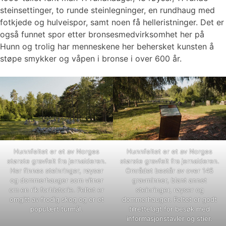
steinsettinger, to runde steinlegninger, en rundhaug med
fotkjede og hulveispor, samt noen få helleristninger. Det er
også funnet spor etter bronsesmedvirksomhet her på
Hunn og trolig har menneskene her behersket kunsten å
støpe smykker og våpen i bronse i over 600 år.
Hunnfeltet er et av Norges
Hunnfeltet er et av Norges
største gravfelt fra jernalderen.
største gravfelt fra jernalderen.
Her finnes steinringer, røyser
Området består av over 145
og dommerhauger som vitner
gravminner, blant annet
om en rik forhistorie. Feltet er
steinringer, røyser og
omgitt av frodig skog og er et
dommerhauger. Feltet er godt
populært turmål.
tilrettelagt for besøk med
informasjonstavler og stier.