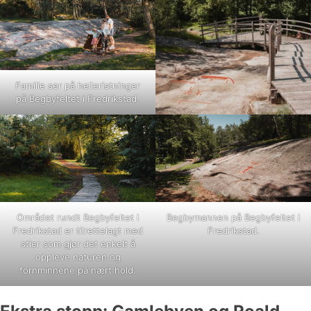
Familie ser på helleristninger
på Begbyfeltet i Fredrikstad.
Området rundt Begbyfeltet i
Begbymannen på Begbyfeltet i
Fredrikstad er tilrettelagt med
Fredrikstad.
stier som gjør det enkelt å
oppleve naturen og
fornminnene på nært hold.