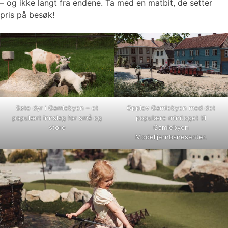
– og ikke langt fra endene. Ta med en matbit, de setter
pris på besøk!
Søte dyr i Gamlebyen – et
Opplev Gamlebyen med det
populært innslag for små og
populære minitoget til
store
Gamlebyen
Modelljernbanesenter.