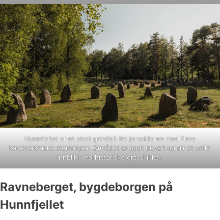
Hunnfeltet er et stort gravfelt fra jernalderen med flere
karakteristiske steinringer. Området er godt bevart og gir et unikt
innblikk i forhistoriske gravskikker.
Ravneberget, bygdeborgen på
Hunnfjellet