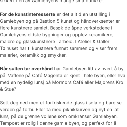
sikkert i en av Gamlebyens mange små butikker.
For de kunstinteresserte
er det alltid en utstilling i
Gamlebyen og på Bastion 5 kunst og håndverksenter er
flere kunstnere samlet. Besøk de åpne verkstedene i
Gamlebyens eldste bygninger og opplev keramikere,
malere og glasskunstnere i arbeid. I Atelier & Galleri
Tøihuset har ti kunstnere funnet sammen og viser frem
malerier, keramikk og smykker.
Når sulten tar overhånd
har Gamlebyen litt av hvert å by
på. Vaflene på Café Magenta er kjent i hele byen, eller hva
med en nydelig lunsj på Mormors Café eller Majorens Kro
& Stue?
Sett deg ned med et forfriskende glass i sola og bare se
verden gå forbi. Eller ta med piknikkurven og nyt en lat
lunsj på de grønne vollene som omkranser Gamlebyen.
Tempoet er rolig i denne gamle byen, og perfekt for å