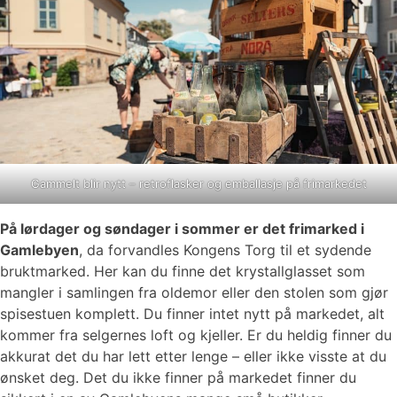
Gammelt blir nytt – retroflasker og emballasje på frimarkedet
På lørdager og søndager i sommer er det frimarked i
Gamlebyen
, da forvandles Kongens Torg til et sydende
bruktmarked. Her kan du finne det krystallglasset som
mangler i samlingen fra oldemor eller den stolen som gjør
spisestuen komplett. Du finner intet nytt på markedet, alt
kommer fra selgernes loft og kjeller. Er du heldig finner du
akkurat det du har lett etter lenge – eller ikke visste at du
ønsket deg. Det du ikke finner på markedet finner du