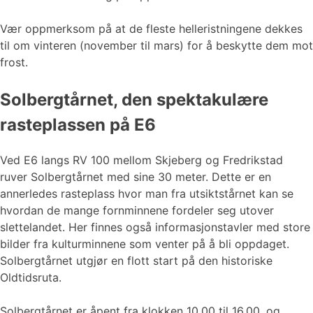
Vær oppmerksom på at de fleste helleristningene dekkes
til om vinteren (november til mars) for å beskytte dem mot
frost.
Solbergtårnet, den spektakulære
rasteplassen på E6
Ved E6 langs RV 100 mellom Skjeberg og Fredrikstad
ruver Solbergtårnet med sine 30 meter. Dette er en
annerledes rasteplass hvor man fra utsiktstårnet kan se
hvordan de mange fornminnene fordeler seg utover
slettelandet. Her finnes også informasjonstavler med store
bilder fra kulturminnene som venter på å bli oppdaget.
Solbergtårnet utgjør en flott start på den historiske
Oldtidsruta.
Solbergtårnet er åpent fra klokken 10.00 til 16.00, og