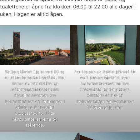
toalettene er åpne fra klokken 06.00 til 22.00 alle dager i
uken. Hagen er alltid åpen.
Solbergtårnet ligger ved E6 og
Fra toppen av Solbergtårnet får
er et landemerke i Østfold. Her
man panoramautsikt over
finner du utsiktstårn og
kulturlandskapet mellom
informasjonssenter som
Fredrikstad og Sarpsborg.
forteller historien om
Området er rikt på
helleristninger og fornminner i
helleristninger og fornminner
området. Et naturlig
fra bronsealderen.
stoppested for både
historieinteresserte og
reisende.