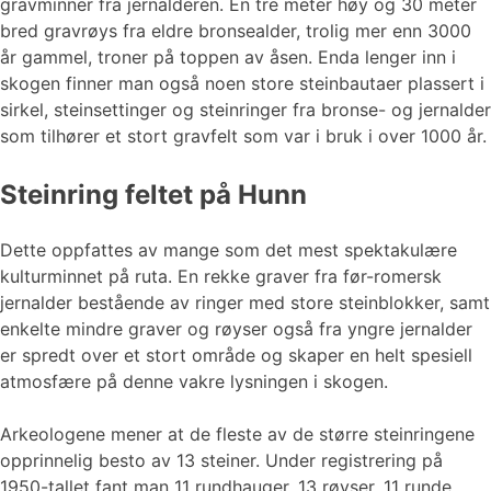
gravminner fra jernalderen. En tre meter høy og 30 meter
bred gravrøys fra eldre bronsealder, trolig mer enn 3000
år gammel, troner på toppen av åsen. Enda lenger inn i
skogen finner man også noen store steinbautaer plassert i
sirkel, steinsettinger og steinringer fra bronse- og jernalder
som tilhører et stort gravfelt som var i bruk i over 1000 år.
Steinring feltet på Hunn
Dette oppfattes av mange som det mest spektakulære
kulturminnet på ruta. En rekke graver fra før-romersk
jernalder bestående av ringer med store steinblokker, samt
enkelte mindre graver og røyser også fra yngre jernalder
er spredt over et stort område og skaper en helt spesiell
atmosfære på denne vakre lysningen i skogen.
Arkeologene mener at de fleste av de større steinringene
opprinnelig besto av 13 steiner. Under registrering på
1950-tallet fant man 11 rundhauger, 13 røyser, 11 runde