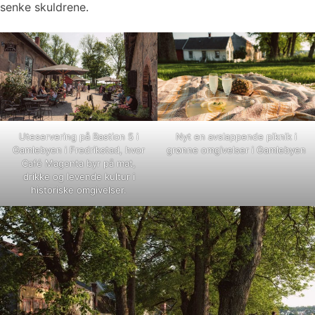
senke skuldrene.
Uteservering på Bastion 5 i
Nyt en avslappende piknik i
Gamlebyen i Fredrikstad, hvor
grønne omgivelser i Gamlebyen
Café Magenta byr på mat,
drikke og levende kultur i
historiske omgivelser.