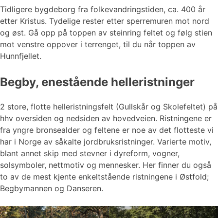
Tidligere bygdeborg fra folkevandringstiden, ca. 400 år
etter Kristus. Tydelige rester etter sperremuren mot nord
og øst. Gå opp på toppen av steinring feltet og følg stien
mot venstre oppover i terrenget, til du når toppen av
Hunnfjellet.
Begby, enestående helleristninger
2 store, flotte helleristningsfelt (Gullskår og Skolefeltet) på
hhv oversiden og nedsiden av hovedveien. Ristningene er
fra yngre bronsealder og feltene er noe av det flotteste vi
har i Norge av såkalte jordbruksristninger. Varierte motiv,
blant annet skip med stevner i dyreform, vogner,
solsymboler, nettmotiv og mennesker. Her finner du også
to av de mest kjente enkeltstående ristningene i Østfold;
Begbymannen og Danseren.