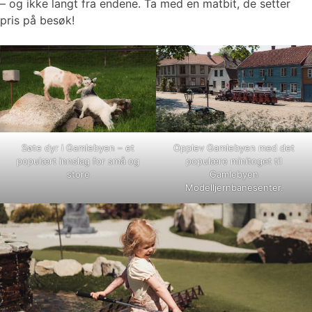
– og ikke langt fra endene. Ta med en matbit, de setter
pris på besøk!
Søte dyr i Gamlebyen – et
Opplev Gamlebyen med det
populært innslag for små og
populære minitoget til
store
Gamlebyen
Modelljernbanesenter.