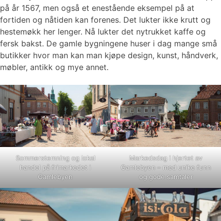
på år 1567, men også et enestående eksempel på at
fortiden og nåtiden kan forenes. Det lukter ikke krutt og
hestemøkk her lenger. Nå lukter det nytrukket kaffe og
fersk bakst. De gamle bygningene huser i dag mange små
butikker hvor man kan man kjøpe design, kunst, håndverk,
møbler, antikk og mye annet.
Sommerstemning og lokal
Markedsdag i hjertet av
handel på frimarkedet i
Gamlebyen – med unike funn
Gamlebyen
og gode samtaler