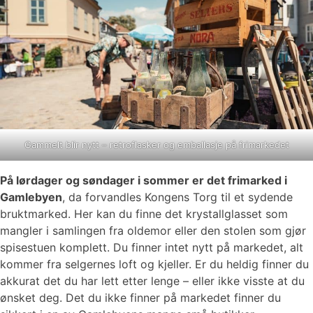
Gammelt blir nytt – retroflasker og emballasje på frimarkedet
På lørdager og søndager i sommer er det frimarked i
Gamlebyen
, da forvandles Kongens Torg til et sydende
bruktmarked. Her kan du finne det krystallglasset som
mangler i samlingen fra oldemor eller den stolen som gjør
spisestuen komplett. Du finner intet nytt på markedet, alt
kommer fra selgernes loft og kjeller. Er du heldig finner du
akkurat det du har lett etter lenge – eller ikke visste at du
ønsket deg. Det du ikke finner på markedet finner du