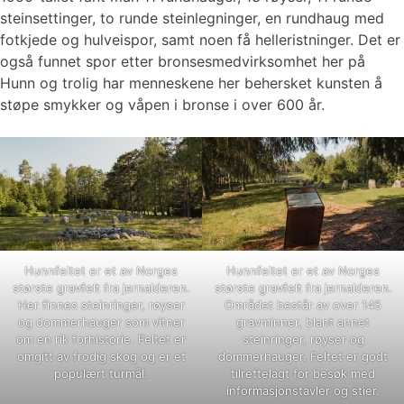
steinsettinger, to runde steinlegninger, en rundhaug med
fotkjede og hulveispor, samt noen få helleristninger. Det er
også funnet spor etter bronsesmedvirksomhet her på
Hunn og trolig har menneskene her behersket kunsten å
støpe smykker og våpen i bronse i over 600 år.
Hunnfeltet er et av Norges
Hunnfeltet er et av Norges
største gravfelt fra jernalderen.
største gravfelt fra jernalderen.
Her finnes steinringer, røyser
Området består av over 145
og dommerhauger som vitner
gravminner, blant annet
om en rik forhistorie. Feltet er
steinringer, røyser og
omgitt av frodig skog og er et
dommerhauger. Feltet er godt
populært turmål.
tilrettelagt for besøk med
informasjonstavler og stier.