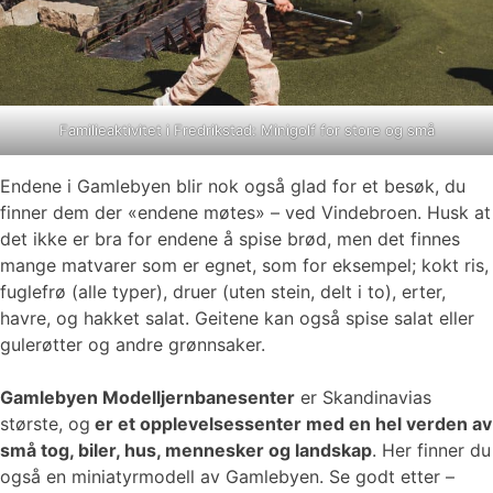
Familieaktivitet i Fredrikstad: Minigolf for store og små
Endene i Gamlebyen blir nok også glad for et besøk, du
finner dem der «endene møtes» – ved Vindebroen. Husk at
det ikke er bra for endene å spise brød, men det finnes
mange matvarer som er egnet, som for eksempel; kokt ris,
fuglefrø (alle typer), druer (uten stein, delt i to), erter,
havre, og hakket salat. Geitene kan også spise salat eller
gulerøtter og andre grønnsaker.
Gamlebyen Modelljernbanesenter
er Skandinavias
største, og
er et opplevelsessenter med en hel verden av
små tog, biler, hus, mennesker og landskap
. Her finner du
også en miniatyrmodell av Gamlebyen. Se godt etter –