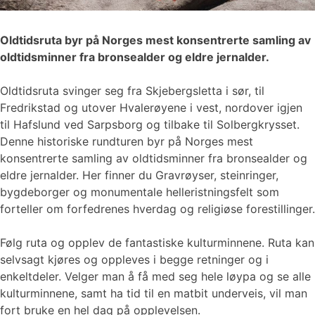
Oldtidsruta byr på Norges mest konsentrerte samling av
oldtidsminner fra bronsealder og eldre jernalder.
Oldtidsruta svinger seg fra Skjebergsletta i sør, til
Fredrikstad og utover Hvalerøyene i vest, nordover igjen
til Hafslund ved Sarpsborg og tilbake til Solbergkrysset.
Denne historiske rundturen byr på Norges mest
konsentrerte samling av oldtidsminner fra bronsealder og
eldre jernalder. Her finner du Gravrøyser, steinringer,
bygdeborger og monumentale helleristningsfelt som
forteller om forfedrenes hverdag og religiøse forestillinger.
Følg ruta og opplev de fantastiske kulturminnene. Ruta kan
selvsagt kjøres og oppleves i begge retninger og i
enkeltdeler. Velger man å få med seg hele løypa og se alle
kulturminnene, samt ha tid til en matbit underveis, vil man
fort bruke en hel dag på opplevelsen.