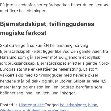
På jordet nedenfor herregårdsparken finner du en liten øy
med flere helleristninger.
Bjørnstadskipet, tvillinggudenes
magiske farkost
Skal du velge å se kun ÈN helleristning, så velg
Bjørnstadskipet! Feltet ligger like ved den gamle veien fra
Hafslund som går sørover mot E6 gjennom et idyllisk
jordbrukslandskap. Bjørnstadskipet er etter sigende Nord-
Europas største enkeltstående helleristning. Et stort
vakkert skip med to tvillingguder med hevede økser i
hendene står på dekk og skuer utover. Skipet er hele 4,5
meter langt og er ristet inn i en loddrett bergflate som
befinner seg inne i en liten lund i skogen.
Posted in
Ukategorisert
Tagged
helleristninger
,
hunn
,
Oldtidsruta
,
oldtidsveien
,
steinringer