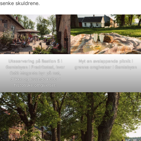
senke skuldrene.
Uteservering på Bastion 5 i
Nyt en avslappende piknik i
Gamlebyen i Fredrikstad, hvor
grønne omgivelser i Gamlebyen
Café Magenta byr på mat,
drikke og levende kultur i
historiske omgivelser.