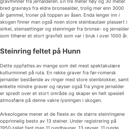
gravminner fra jernalderen. En tre meter høy og 30 meter
bred gravrøys fra eldre bronsealder, trolig mer enn 3000
år gammel, troner på toppen av åsen. Enda lenger inn i
skogen finner man også noen store steinbautaer plassert i
sirkel, steinsettinger og steinringer fra bronse- og jernalder
som tilhører et stort gravfelt som var i bruk i over 1000 år.
Steinring feltet på Hunn
Dette oppfattes av mange som det mest spektakulære
kulturminnet på ruta. En rekke graver fra før-romersk
jernalder bestående av ringer med store steinblokker, samt
enkelte mindre graver og røyser også fra yngre jernalder
er spredt over et stort område og skaper en helt spesiell
atmosfære på denne vakre lysningen i skogen.
Arkeologene mener at de fleste av de større steinringene
opprinnelig besto av 13 steiner. Under registrering på
1950-tallet fant man 11 rundhauger, 13 røyser, 11 runde