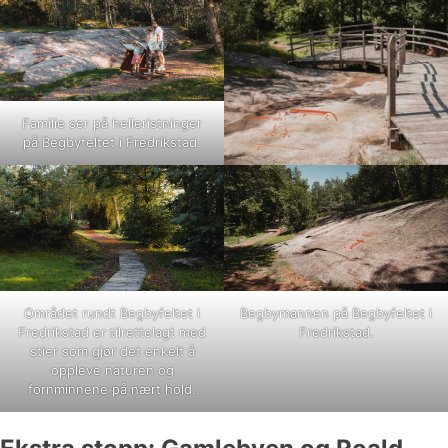
Familie ser på helleristninger
på Begbyfeltet i Fredrikstad.
Området rundt Begbyfeltet i
Begbymannen på Begbyfeltet i
Fredrikstad er tilrettelagt med
Fredrikstad.
stier som gjør det enkelt å
oppleve naturen og
fornminnene på nært hold.