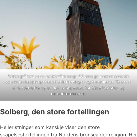
Solbergtårnet er et utsiktstårn langs E6 som gir panoramautsikt
over kulturlandskapet med helleristninger og fornminner. Tårnet er
et landemerke og et flott stoppested for både historie- og
naturinteresserte.
Solberg, den store fortellingen
Helleristninger som kanskje viser den store
skapelsesfortellingen fra Nordens bronsealder religion. Her