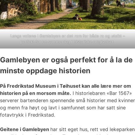
Langs vollene i Gamlebyen er det rom for både ro og utsikt –
perfekt for en sommerdag i historiske omgivelser.
Gamlebyen er også perfekt for å la de
minste oppdage historien
På Fredrikstad Museum i Tøihuset kan alle lære mer om
historien på en morsom måte.
I historiebaren «Bar 1567»
serverer bartenderen spennende små historier med kvinner
og menn fra høyt og lavt i samfunnet som har satt sine
fotavtrykk i Fredrikstad.
Geitene i Gamlebyen
har sitt eget hus, rett ved lekeparken