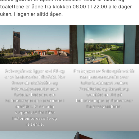
toalettene er åpne fra klokken 06.00 til 22.00 alle dager i
uken. Hagen er alltid åpen.
Solbergtårnet ligger ved E6 og
Fra toppen av Solbergtårnet får
er et landemerke i Østfold. Her
man panoramautsikt over
finner du utsiktstårn og
kulturlandskapet mellom
informasjonssenter som
Fredrikstad og Sarpsborg.
forteller historien om
Området er rikt på
helleristninger og fornminner i
helleristninger og fornminner
området. Et naturlig
fra bronsealderen.
stoppested for både
historieinteresserte og
reisende.