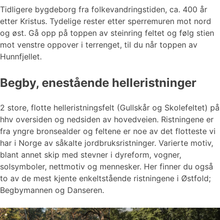
Tidligere bygdeborg fra folkevandringstiden, ca. 400 år
etter Kristus. Tydelige rester etter sperremuren mot nord
og øst. Gå opp på toppen av steinring feltet og følg stien
mot venstre oppover i terrenget, til du når toppen av
Hunnfjellet.
Begby, enestående helleristninger
2 store, flotte helleristningsfelt (Gullskår og Skolefeltet) på
hhv oversiden og nedsiden av hovedveien. Ristningene er
fra yngre bronsealder og feltene er noe av det flotteste vi
har i Norge av såkalte jordbruksristninger. Varierte motiv,
blant annet skip med stevner i dyreform, vogner,
solsymboler, nettmotiv og mennesker. Her finner du også
to av de mest kjente enkeltstående ristningene i Østfold;
Begbymannen og Danseren.