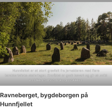
Hunnfeltet er et stort gravfelt fra jernalderen med flere
karakteristiske steinringer. Området er godt bevart og gir et unikt
innblikk i forhistoriske gravskikker.
Ravneberget, bygdeborgen på
Hunnfjellet