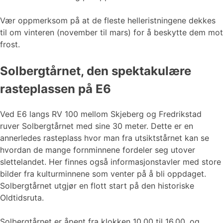
Vær oppmerksom på at de fleste helleristningene dekkes
til om vinteren (november til mars) for å beskytte dem mot
frost.
Solbergtårnet, den spektakulære
rasteplassen på E6
Ved E6 langs RV 100 mellom Skjeberg og Fredrikstad
ruver Solbergtårnet med sine 30 meter. Dette er en
annerledes rasteplass hvor man fra utsiktstårnet kan se
hvordan de mange fornminnene fordeler seg utover
slettelandet. Her finnes også informasjonstavler med store
bilder fra kulturminnene som venter på å bli oppdaget.
Solbergtårnet utgjør en flott start på den historiske
Oldtidsruta.
Solbergtårnet er åpent fra klokken 10.00 til 16.00, og