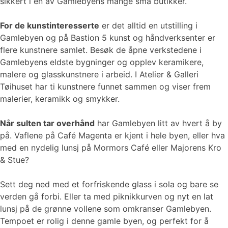
sikkert i en av Gamlebyens mange små butikker.
For de kunstinteresserte
er det alltid en utstilling i
Gamlebyen og på Bastion 5 kunst og håndverksenter er
flere kunstnere samlet. Besøk de åpne verkstedene i
Gamlebyens eldste bygninger og opplev keramikere,
malere og glasskunstnere i arbeid. I Atelier & Galleri
Tøihuset har ti kunstnere funnet sammen og viser frem
malerier, keramikk og smykker.
Når sulten tar overhånd
har Gamlebyen litt av hvert å by
på. Vaflene på Café Magenta er kjent i hele byen, eller hva
med en nydelig lunsj på Mormors Café eller Majorens Kro
& Stue?
Sett deg ned med et forfriskende glass i sola og bare se
verden gå forbi. Eller ta med piknikkurven og nyt en lat
lunsj på de grønne vollene som omkranser Gamlebyen.
Tempoet er rolig i denne gamle byen, og perfekt for å