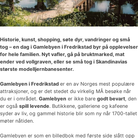
Historie, kunst, shopping, søte dyr, vandringer og små
tog – en dag i Gamlebyen i Fredrikstad byr på opplevelser
for hele familien. Nyt vafler, gå på bruktmarked, mat
ender ved vollgraven, eller se små tog i Skandinavias
største modelljernbanesenter.
Gamlebyen i Fredrikstad
er en av Norges mest populære
attraksjoner, og er det stedet du virkelig MÅ besøke når
du er i området.
Gamlebyen
er ikke bare
godt bevart
, den
er også
spill levende
. Butikkene, galleriene og kafeene
syder av liv, og gammel historie blir som ny når 1700-tallet
møter nåtiden.
Gamlebyen er som en billedbok med første side slått opp