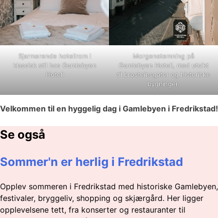
Sjarmerende hotellrom i
Morgenstemning på
klassisk stil hos Gamlebyen
Gamlebyen Hotell, med utsikt
Hotell
til brosteinsgater og historiske
bygninger.
Velkommen til en hyggelig dag i Gamlebyen i Fredrikstad!
Se også
Sommer'n er herlig i Fredrikstad
Opplev sommeren i Fredrikstad med historiske Gamlebyen,
festivaler, bryggeliv, shopping og skjærgård. Her ligger
opplevelsene tett, fra konserter og restauranter til