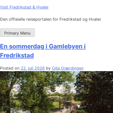
Skip
Visit Fredrikstad & Hvaler
to
content
Den offisielle reiseportalen for Fredrikstad og Hvaler
Primary Menu
En sommerdag i Gamlebyen i
Fredrikstad
Posted on
22. juli 2026
by
Oda Gjærdingen