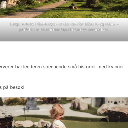
Langs vollene i Gamlebyen er det rom for både ro og utsikt –
perfekt for en sommerdag i historiske omgivelser.
erverer bartenderen spennende små historier med kvinner
is på besøk!