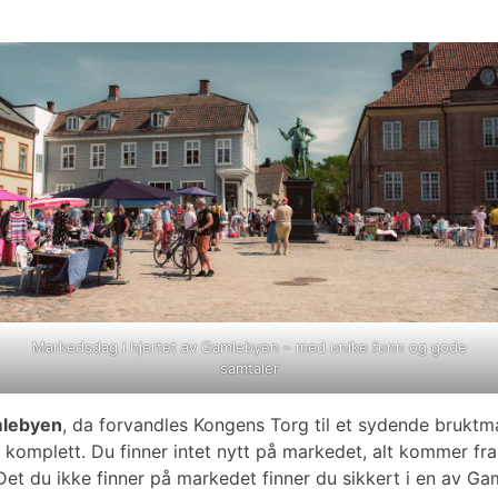
Markedsdag i hjertet av Gamlebyen – med unike funn og gode
samtaler
mlebyen
, da forvandles Kongens Torg til et sydende bruktma
komplett. Du finner intet nytt på markedet, alt kommer fra s
g. Det du ikke finner på markedet finner du sikkert i en av