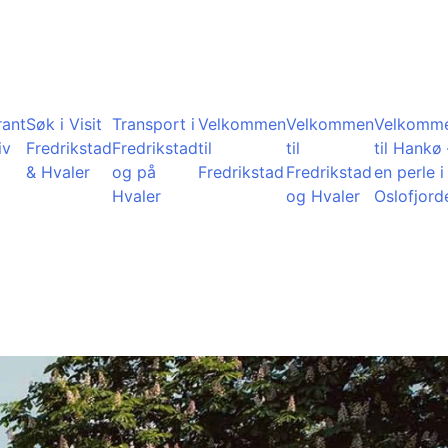
rant
Søk i Visit
Transport i
Velkommen
Velkommen
Velkomm
iv
Fredrikstad
Fredrikstad
til
til
til Hankø 
& Hvaler
og på
Fredrikstad
Fredrikstad
en perle i
Hvaler
og Hvaler
Oslofjord