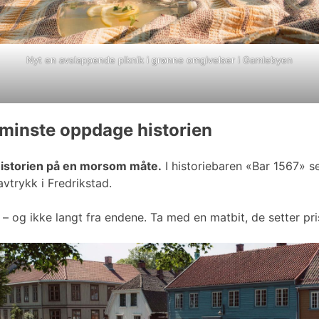
Nyt en avslappende piknik i grønne omgivelser i Gamlebyen
 minste oppdage historien
historien på en morsom måte.
I historiebaren «Bar 1567» s
vtrykk i Fredrikstad.
n – og ikke langt fra endene. Ta med en matbit, de setter pr