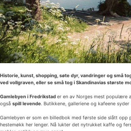
Historie, kunst, shopping, søte dyr, vandringer og små to
ved vollgraven, eller se små tog i Skandinavias største 
Gamlebyen i Fredrikstad
er en av Norges mest populære at
også
spill levende
. Butikkene, galleriene og kafeene syder 
Gamlebyen er som en billedbok med første side slått opp p
hestemøkk her lenger. Nå lukter det nytrukket kaffe og f