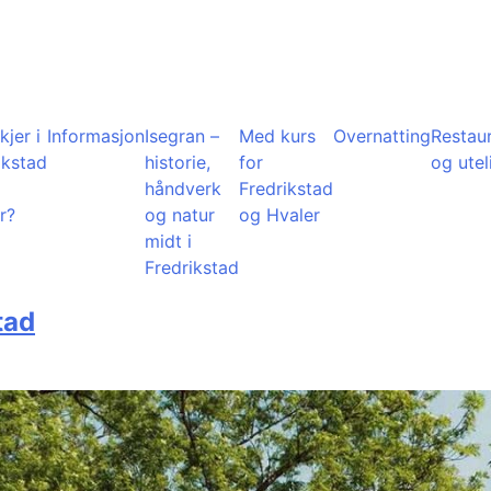
kjer i
Informasjon
Isegran –
Med kurs
Overnatting
Restau
ikstad
historie,
for
og utel
å
håndverk
Fredrikstad
r?
og natur
og Hvaler
midt i
Fredrikstad
tad