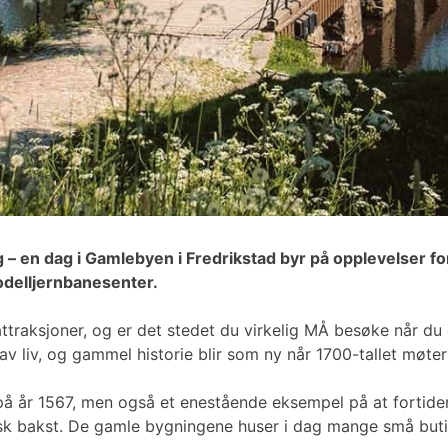
g – en dag i Gamlebyen i Fredrikstad byr på opplevelser fo
modelljernbanesenter.
traksjoner, og er det stedet du virkelig MÅ besøke når du 
av liv, og gammel historie blir som ny når 1700-tallet møter
å år 1567, men også et enestående eksempel på at fortiden 
ersk bakst. De gamle bygningene huser i dag mange små but