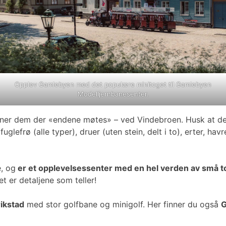
Opplev Gamlebyen med det populære minitoget til Gamlebyen
Modelljernbanesenter.
nner dem der «endene møtes» – ved Vindebroen. Husk at det
efrø (alle typer), druer (uten stein, delt i to), erter, havr
, og
er et opplevelsessenter med en hel verden av små to
t er detaljene som teller!
ikstad
med stor golfbane og minigolf. Her finner du også
G