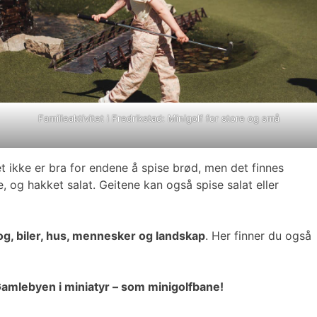
Familieaktivitet i Fredrikstad: Minigolf for store og små
 ikke er bra for endene å spise brød, men det finnes
e, og hakket salat. Geitene kan også spise salat eller
g, biler, hus, mennesker og landskap
. Her finner du også
amlebyen i miniatyr – som minigolfbane!