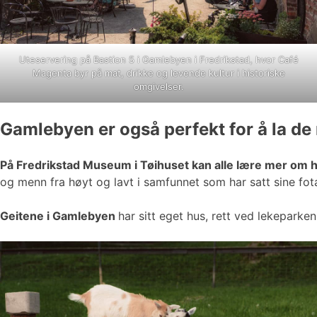
Uteservering på Bastion 5 i Gamlebyen i Fredrikstad, hvor Café
Magenta byr på mat, drikke og levende kultur i historiske
omgivelser.
Gamlebyen er også perfekt for å la de
På Fredrikstad Museum i Tøihuset kan alle lære mer om 
og menn fra høyt og lavt i samfunnet som har satt sine fota
Geitene i Gamlebyen
har sitt eget hus, rett ved lekeparke