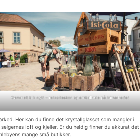
Gammelt blir nytt – retroflasker og emballasje på frimarkedet
rked. Her kan du finne det krystallglasset som mangler i
elgernes loft og kjeller. Er du heldig finner du akkurat det
 Gamlebyens mange små butikker.