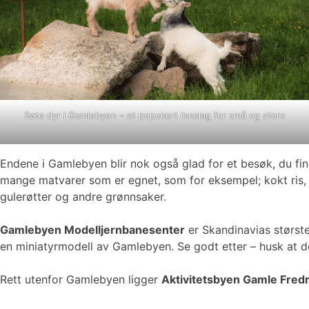
Søte dyr i Gamlebyen – et populært innslag for små og store
Endene i Gamlebyen blir nok også glad for et besøk, du fi
mange matvarer som er egnet, som for eksempel; kokt ris, fugl
gulerøtter og andre grønnsaker.
Gamlebyen Modelljernbanesenter
er Skandinavias største
en miniatyrmodell av Gamlebyen. Se godt etter – husk at de
Rett utenfor Gamlebyen ligger
Aktivitetsbyen Gamle Fredr