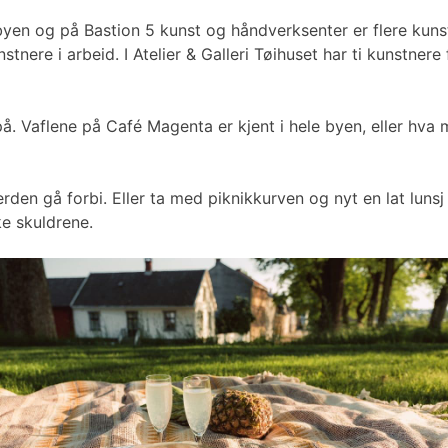
mlebyen og på Bastion 5 kunst og håndverksenter er flere k
tnere i arbeid. I Atelier & Galleri Tøihuset har ti kunstne
å. Vaflene på Café Magenta er kjent i hele byen, eller hva
erden gå forbi. Eller ta med piknikkurven og nyt en lat lu
ke skuldrene.