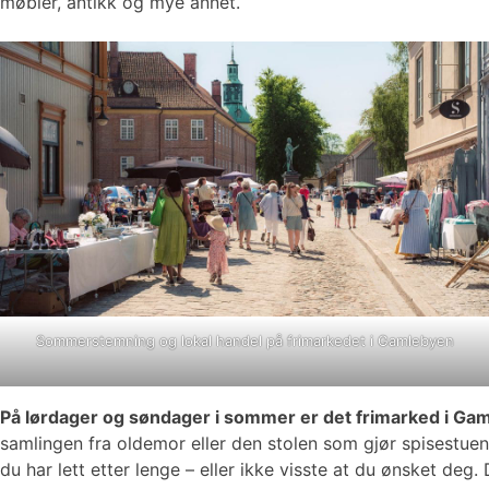
møbler, antikk og mye annet.
Sommerstemning og lokal handel på frimarkedet i Gamlebyen
På lørdager og søndager i sommer er det frimarked i Ga
samlingen fra oldemor eller den stolen som gjør spisestuen 
du har lett etter lenge – eller ikke visste at du ønsket de