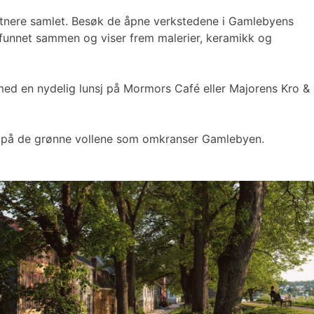
unstnere samlet. Besøk de åpne verkstedene i Gamlebyens
re funnet sammen og viser frem malerier, keramikk og
 med en nydelig lunsj på Mormors Café eller Majorens Kro &
nsj på de grønne vollene som omkranser Gamlebyen.