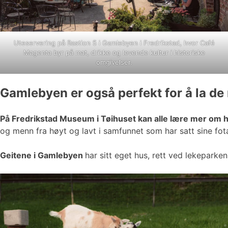
Uteservering på Bastion 5 i Gamlebyen i Fredrikstad, hvor Café
Magenta byr på mat, drikke og levende kultur i historiske
omgivelser.
Gamlebyen er også perfekt for å la de
På Fredrikstad Museum i Tøihuset kan alle lære mer om 
og menn fra høyt og lavt i samfunnet som har satt sine fota
Geitene i Gamlebyen
har sitt eget hus, rett ved lekeparke