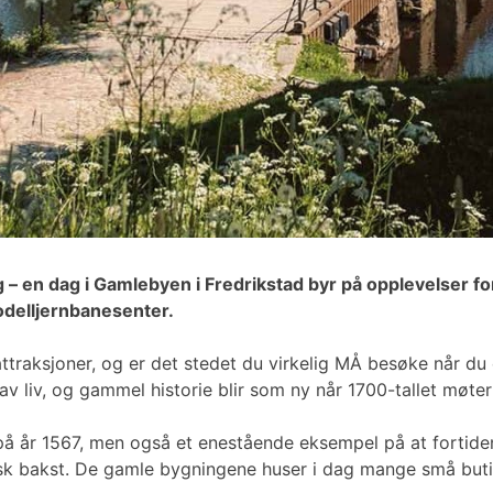
g – en dag i Gamlebyen i Fredrikstad byr på opplevelser fo
modelljernbanesenter.
traksjoner, og er det stedet du virkelig MÅ besøke når du 
av liv, og gammel historie blir som ny når 1700-tallet møter
å år 1567, men også et enestående eksempel på at fortiden 
ersk bakst. De gamle bygningene huser i dag mange små but