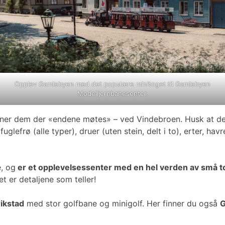
Opplev Gamlebyen med det populære minitoget til Gamlebyen
Modelljernbanesenter.
nner dem der «endene møtes» – ved Vindebroen. Husk at det
efrø (alle typer), druer (uten stein, delt i to), erter, havr
, og
er et opplevelsessenter med en hel verden av små to
t er detaljene som teller!
ikstad
med stor golfbane og minigolf. Her finner du også
G