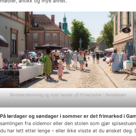
møbler, antikk og mye annet.
Sommerstemning og lokal handel på frimarkedet i Gamlebyen
På lørdager og søndager i sommer er det frimarked i Ga
samlingen fra oldemor eller den stolen som gjør spisestuen 
du har lett etter lenge – eller ikke visste at du ønsket de