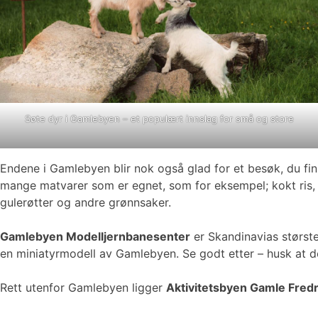
Søte dyr i Gamlebyen – et populært innslag for små og store
Endene i Gamlebyen blir nok også glad for et besøk, du fi
mange matvarer som er egnet, som for eksempel; kokt ris, fugl
gulerøtter og andre grønnsaker.
Gamlebyen Modelljernbanesenter
er Skandinavias største
en miniatyrmodell av Gamlebyen. Se godt etter – husk at de
Rett utenfor Gamlebyen ligger
Aktivitetsbyen Gamle Fredr