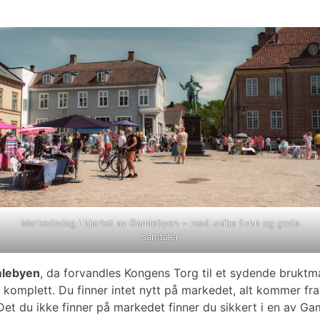
Markedsdag i hjertet av Gamlebyen – med unike funn og gode
samtaler
mlebyen
, da forvandles Kongens Torg til et sydende bruktma
komplett. Du finner intet nytt på markedet, alt kommer fra s
g. Det du ikke finner på markedet finner du sikkert i en av