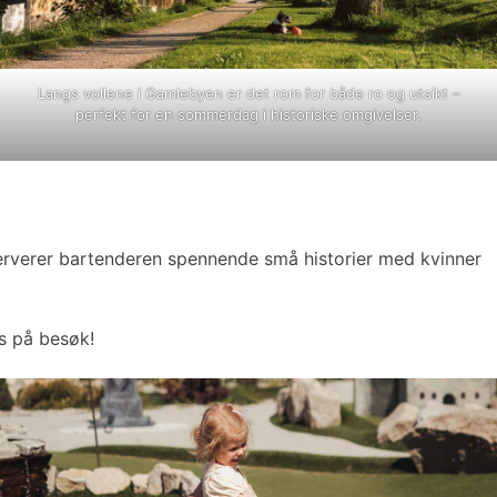
Langs vollene i Gamlebyen er det rom for både ro og utsikt –
perfekt for en sommerdag i historiske omgivelser.
erverer bartenderen spennende små historier med kvinner
is på besøk!