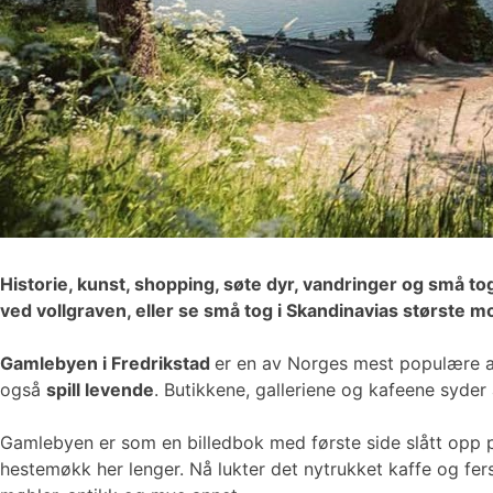
Historie, kunst, shopping, søte dyr, vandringer og små to
ved vollgraven, eller se små tog i Skandinavias største 
Gamlebyen i Fredrikstad
er en av Norges mest populære at
også
spill levende
. Butikkene, galleriene og kafeene syder 
Gamlebyen er som en billedbok med første side slått opp p
hestemøkk her lenger. Nå lukter det nytrukket kaffe og f