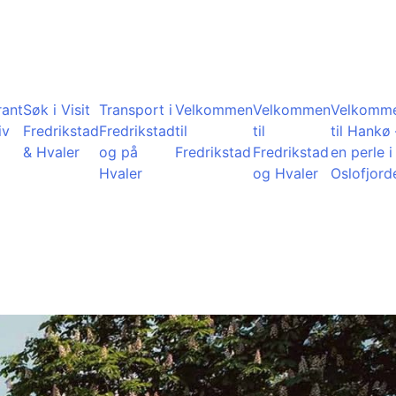
rant
Søk i Visit
Transport i
Velkommen
Velkommen
Velkomm
iv
Fredrikstad
Fredrikstad
til
til
til Hankø 
& Hvaler
og på
Fredrikstad
Fredrikstad
en perle i
Hvaler
og Hvaler
Oslofjord