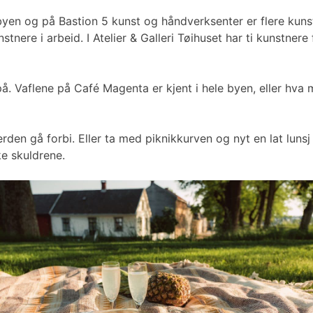
mlebyen og på Bastion 5 kunst og håndverksenter er flere k
tnere i arbeid. I Atelier & Galleri Tøihuset har ti kunstne
å. Vaflene på Café Magenta er kjent i hele byen, eller hva
erden gå forbi. Eller ta med piknikkurven og nyt en lat lu
ke skuldrene.