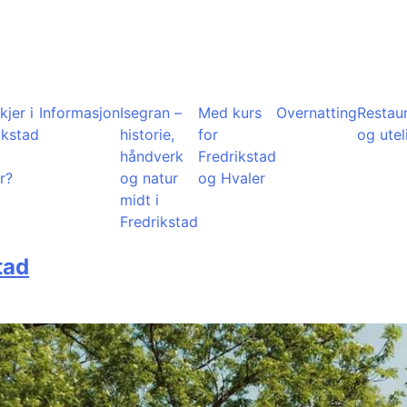
kjer i
Informasjon
Isegran –
Med kurs
Overnatting
Restau
ikstad
historie,
for
og utel
å
håndverk
Fredrikstad
r?
og natur
og Hvaler
midt i
Fredrikstad
tad