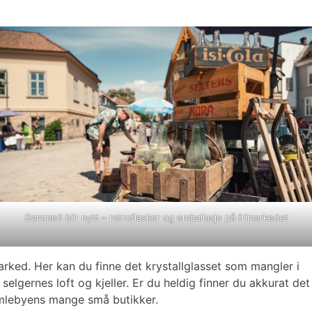
Gammelt blir nytt – retroflasker og emballasje på frimarkedet
rked. Her kan du finne det krystallglasset som mangler i
elgernes loft og kjeller. Er du heldig finner du akkurat det
 Gamlebyens mange små butikker.