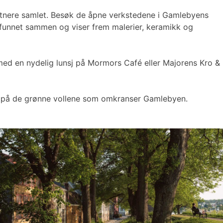
unstnere samlet. Besøk de åpne verkstedene i Gamlebyens
re funnet sammen og viser frem malerier, keramikk og
 med en nydelig lunsj på Mormors Café eller Majorens Kro &
nsj på de grønne vollene som omkranser Gamlebyen.