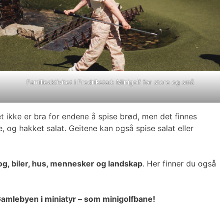
Familieaktivitet i Fredrikstad: Minigolf for store og små
 ikke er bra for endene å spise brød, men det finnes
e, og hakket salat. Geitene kan også spise salat eller
g, biler, hus, mennesker og landskap
. Her finner du også
amlebyen i miniatyr – som minigolfbane!